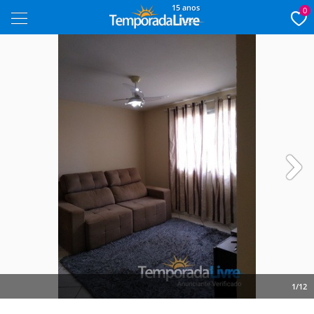
15 anos
0
Next
1/12