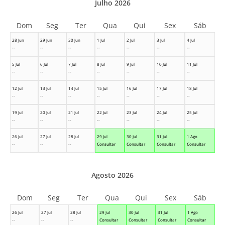
Julho 2026
Dom
Seg
Ter
Qua
Qui
Sex
Sáb
28 Jun
29 Jun
30 Jun
1 Jul
2 Jul
3 Jul
4 Jul
--
--
--
--
--
--
--
5 Jul
6 Jul
7 Jul
8 Jul
9 Jul
10 Jul
11 Jul
--
--
--
--
--
--
--
12 Jul
13 Jul
14 Jul
15 Jul
16 Jul
17 Jul
18 Jul
--
--
--
--
--
--
--
19 Jul
20 Jul
21 Jul
22 Jul
23 Jul
24 Jul
25 Jul
--
--
--
--
--
--
--
26 Jul
27 Jul
28 Jul
29 Jul
30 Jul
31 Jul
1 Ago
--
--
--
Consultar
Consultar
Consultar
Consultar
Agosto 2026
Dom
Seg
Ter
Qua
Qui
Sex
Sáb
26 Jul
27 Jul
28 Jul
29 Jul
30 Jul
31 Jul
1 Ago
--
--
--
Consultar
Consultar
Consultar
Consultar