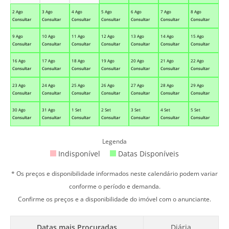
2 Ago
3 Ago
4 Ago
5 Ago
6 Ago
7 Ago
8 Ago
Consultar
Consultar
Consultar
Consultar
Consultar
Consultar
Consultar
9 Ago
10 Ago
11 Ago
12 Ago
13 Ago
14 Ago
15 Ago
Consultar
Consultar
Consultar
Consultar
Consultar
Consultar
Consultar
16 Ago
17 Ago
18 Ago
19 Ago
20 Ago
21 Ago
22 Ago
Consultar
Consultar
Consultar
Consultar
Consultar
Consultar
Consultar
23 Ago
24 Ago
25 Ago
26 Ago
27 Ago
28 Ago
29 Ago
Consultar
Consultar
Consultar
Consultar
Consultar
Consultar
Consultar
30 Ago
31 Ago
1 Set
2 Set
3 Set
4 Set
5 Set
Consultar
Consultar
Consultar
Consultar
Consultar
Consultar
Consultar
Legenda
Indisponível
Datas Disponíveis
* Os preços e disponibilidade informados neste calendário podem variar
conforme o período e demanda.
Confirme os preços e a disponibilidade do imóvel com o anunciante.
Datas mais Procuradas
Diária