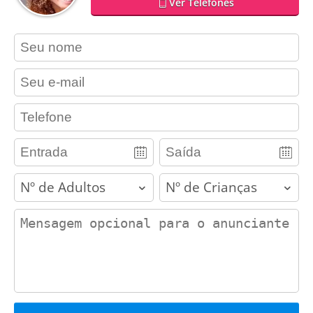
Ver Telefones
contact_name
contact_email
contact_phone
adults
children
contact_message