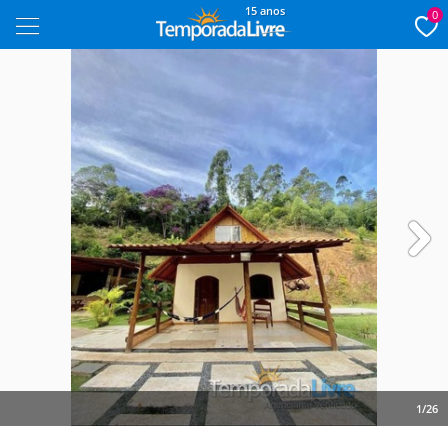
15 anos
0
Next
1/26