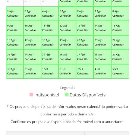
--
--
--
Consultar
Consultar
Consultar
Consultar
2 Ago
3 Ago
4 Ago
5 Ago
6 Ago
7 Ago
8 Ago
Consultar
Consultar
Consultar
Consultar
Consultar
Consultar
Consultar
9 Ago
10 Ago
11 Ago
12 Ago
13 Ago
14 Ago
15 Ago
Consultar
Consultar
Consultar
Consultar
Consultar
Consultar
Consultar
16 Ago
17 Ago
18 Ago
19 Ago
20 Ago
21 Ago
22 Ago
Consultar
Consultar
Consultar
Consultar
Consultar
Consultar
Consultar
23 Ago
24 Ago
25 Ago
26 Ago
27 Ago
28 Ago
29 Ago
Consultar
Consultar
Consultar
Consultar
Consultar
Consultar
Consultar
30 Ago
31 Ago
1 Set
2 Set
3 Set
4 Set
5 Set
Consultar
Consultar
Consultar
Consultar
Consultar
Consultar
Consultar
Legenda
Indisponível
Datas Disponíveis
* Os preços e disponibilidade informados neste calendário podem variar
conforme o período e demanda.
Confirme os preços e a disponibilidade do imóvel com o anunciante.