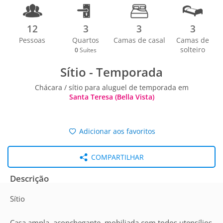
12
3
3
3
Pessoas
Quartos
Camas de casal
Camas de
solteiro
0
Suítes
Sítio - Temporada
Chácara / sítio para aluguel de temporada em
Santa Teresa (Bella Vista)
Adicionar aos favoritos
COMPARTILHAR
Descrição
Sítio
Casa ampla, aconchegante, mobiliada com todos utensílios