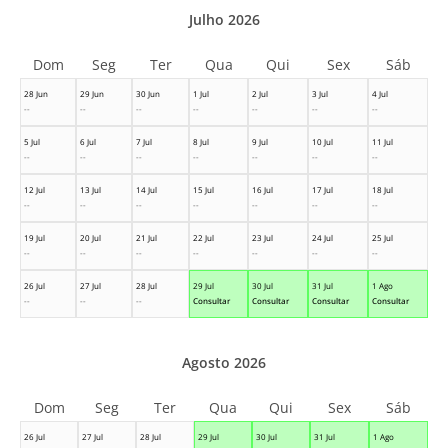
Julho 2026
Dom
Seg
Ter
Qua
Qui
Sex
Sáb
28 Jun
29 Jun
30 Jun
1 Jul
2 Jul
3 Jul
4 Jul
--
--
--
--
--
--
--
5 Jul
6 Jul
7 Jul
8 Jul
9 Jul
10 Jul
11 Jul
--
--
--
--
--
--
--
12 Jul
13 Jul
14 Jul
15 Jul
16 Jul
17 Jul
18 Jul
--
--
--
--
--
--
--
19 Jul
20 Jul
21 Jul
22 Jul
23 Jul
24 Jul
25 Jul
--
--
--
--
--
--
--
26 Jul
27 Jul
28 Jul
29 Jul
30 Jul
31 Jul
1 Ago
--
--
--
Consultar
Consultar
Consultar
Consultar
Agosto 2026
Dom
Seg
Ter
Qua
Qui
Sex
Sáb
26 Jul
27 Jul
28 Jul
29 Jul
30 Jul
31 Jul
1 Ago