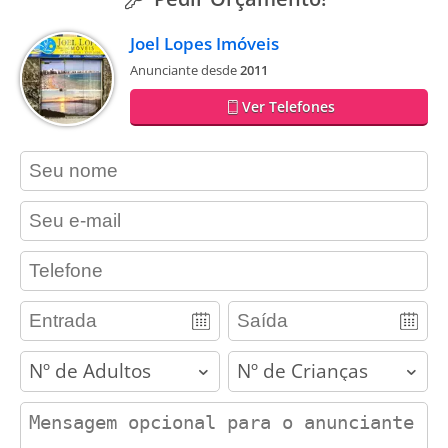
Joel Lopes Imóveis
Anunciante desde
2011
Ver Telefones
contact_name
contact_email
contact_phone
adults
children
contact_message