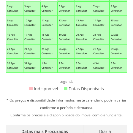
2 Ago
3 Ago
4 Ago
5 Ago
6 Ago
7 Ago
8 Ago
Consultar
Consultar
Consultar
Consultar
Consultar
Consultar
Consultar
9 Ago
10 Ago
11 Ago
12 Ago
13 Ago
14 Ago
15 Ago
Consultar
Consultar
Consultar
Consultar
Consultar
Consultar
Consultar
16 Ago
17 Ago
18 Ago
19 Ago
20 Ago
21 Ago
22 Ago
Consultar
Consultar
Consultar
Consultar
Consultar
Consultar
Consultar
23 Ago
24 Ago
25 Ago
26 Ago
27 Ago
28 Ago
29 Ago
Consultar
Consultar
Consultar
Consultar
Consultar
Consultar
Consultar
30 Ago
31 Ago
1 Set
2 Set
3 Set
4 Set
5 Set
Consultar
Consultar
Consultar
Consultar
Consultar
Consultar
Consultar
Legenda
Indisponível
Datas Disponíveis
* Os preços e disponibilidade informados neste calendário podem variar
conforme o período e demanda.
Confirme os preços e a disponibilidade do imóvel com o anunciante.
Datas mais Procuradas
Diária