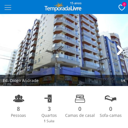
15 anos
0
Next
Ed. Diogo Andrade
1/4
8
3
0
0
Pessoas
Quartos
Camas de casal
Sofa-camas
1
Suíte