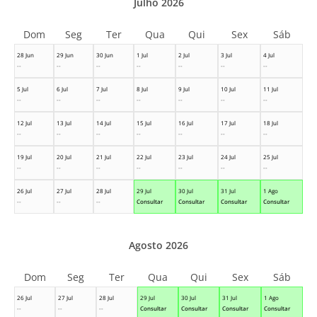
Julho 2026
Dom
Seg
Ter
Qua
Qui
Sex
Sáb
28 Jun
29 Jun
30 Jun
1 Jul
2 Jul
3 Jul
4 Jul
--
--
--
--
--
--
--
5 Jul
6 Jul
7 Jul
8 Jul
9 Jul
10 Jul
11 Jul
--
--
--
--
--
--
--
12 Jul
13 Jul
14 Jul
15 Jul
16 Jul
17 Jul
18 Jul
--
--
--
--
--
--
--
19 Jul
20 Jul
21 Jul
22 Jul
23 Jul
24 Jul
25 Jul
--
--
--
--
--
--
--
26 Jul
27 Jul
28 Jul
29 Jul
30 Jul
31 Jul
1 Ago
--
--
--
Consultar
Consultar
Consultar
Consultar
Agosto 2026
Dom
Seg
Ter
Qua
Qui
Sex
Sáb
26 Jul
27 Jul
28 Jul
29 Jul
30 Jul
31 Jul
1 Ago
--
--
--
Consultar
Consultar
Consultar
Consultar