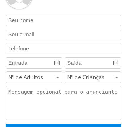
contact_name
contact_email
contact_phone
adults
children
contact_message