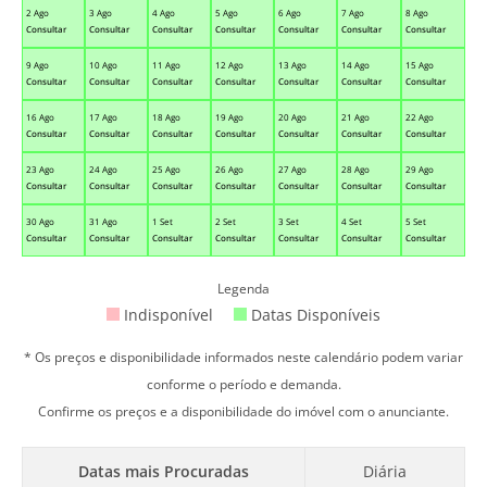
2 Ago
3 Ago
4 Ago
5 Ago
6 Ago
7 Ago
8 Ago
Consultar
Consultar
Consultar
Consultar
Consultar
Consultar
Consultar
9 Ago
10 Ago
11 Ago
12 Ago
13 Ago
14 Ago
15 Ago
Consultar
Consultar
Consultar
Consultar
Consultar
Consultar
Consultar
16 Ago
17 Ago
18 Ago
19 Ago
20 Ago
21 Ago
22 Ago
Consultar
Consultar
Consultar
Consultar
Consultar
Consultar
Consultar
23 Ago
24 Ago
25 Ago
26 Ago
27 Ago
28 Ago
29 Ago
Consultar
Consultar
Consultar
Consultar
Consultar
Consultar
Consultar
30 Ago
31 Ago
1 Set
2 Set
3 Set
4 Set
5 Set
Consultar
Consultar
Consultar
Consultar
Consultar
Consultar
Consultar
Legenda
Indisponível
Datas Disponíveis
* Os preços e disponibilidade informados neste calendário podem variar
conforme o período e demanda.
Confirme os preços e a disponibilidade do imóvel com o anunciante.
Datas mais Procuradas
Diária