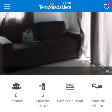
15 anos
0
1/1
6
2
1
1
Pessoas
Quartos
Camas de casal
Camas de
solteiro
0
Suítes