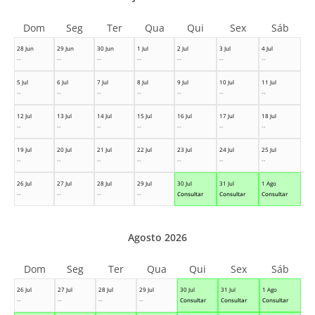
Dom
Seg
Ter
Qua
Qui
Sex
Sáb
28 Jun
29 Jun
30 Jun
1 Jul
2 Jul
3 Jul
4 Jul
--
--
--
--
--
--
--
5 Jul
6 Jul
7 Jul
8 Jul
9 Jul
10 Jul
11 Jul
--
--
--
--
--
--
--
12 Jul
13 Jul
14 Jul
15 Jul
16 Jul
17 Jul
18 Jul
--
--
--
--
--
--
--
19 Jul
20 Jul
21 Jul
22 Jul
23 Jul
24 Jul
25 Jul
--
--
--
--
--
--
--
26 Jul
27 Jul
28 Jul
29 Jul
30 Jul
31 Jul
1 Ago
--
--
--
--
Consultar
Consultar
Consultar
Agosto 2026
Dom
Seg
Ter
Qua
Qui
Sex
Sáb
26 Jul
27 Jul
28 Jul
29 Jul
30 Jul
31 Jul
1 Ago
--
--
--
--
Consultar
Consultar
Consultar