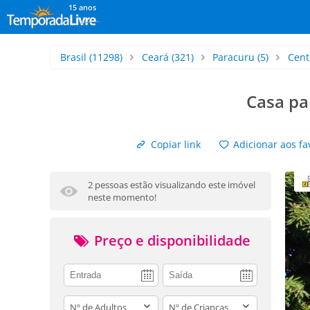
15 anos
Brasil
(11298)
Ceará
(321)
Paracuru
(5)
Cent
Casa pa
Copiar link
Adicionar aos fa
2 pessoas estão visualizando este imóvel
neste momento!
Preço e disponibilidade
adults
children