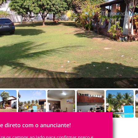
le direto com o anunciante!
lize os campos ao lado para confirmar preço e