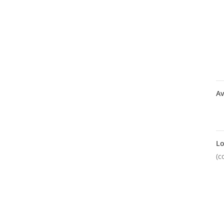
Av
Lo
(c