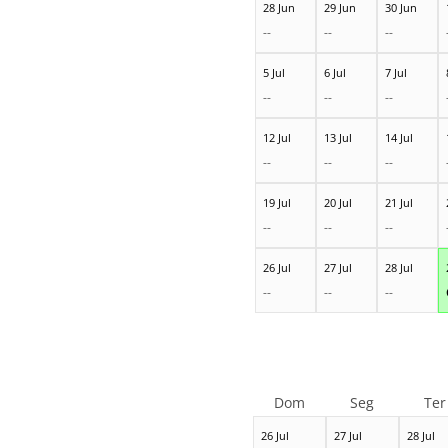
28 Jun
29 Jun
30 Jun
--
--
--
5 Jul
6 Jul
7 Jul
--
--
--
12 Jul
13 Jul
14 Jul
--
--
--
19 Jul
20 Jul
21 Jul
--
--
--
26 Jul
27 Jul
28 Jul
--
--
--
Dom
Seg
Ter
26 Jul
27 Jul
28 Jul