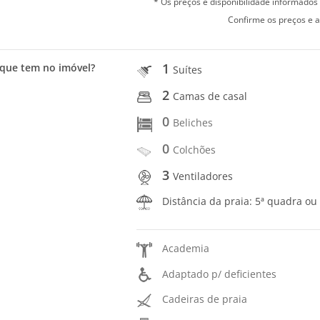
* Os preços e disponibilidade informado
Confirme os preços e a
1
que tem no imóvel?
Suítes
2
Camas de casal
0
Beliches
0
Colchões
3
Ventiladores
Distância da praia: 5ª quadra ou
Academia
Adaptado p/ deficientes
Cadeiras de praia