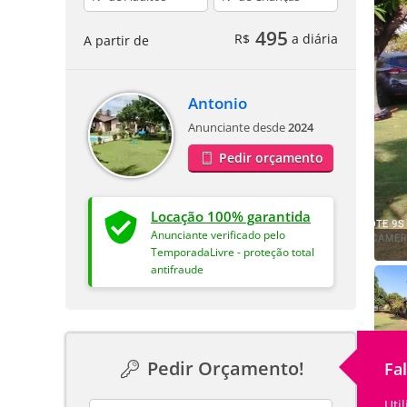
495
R$
a diária
A partir de
Antonio
Anunciante desde
2024
Pedir orçamento
Locação 100% garantida
Anunciante verificado pelo
TemporadaLivre - proteção total
antifraude
Pedir Orçamento!
Fa
Uti