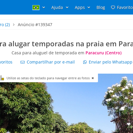
Ajuda
Apps
Blog
Favorito
ro
(2)
Anúncio #139347
ra alugar temporadas na praia em Par
Casa para aluguel de temporada em
Paracuru (Centro)
voritos
Compartilhar por e-mail
Enviar pelo Whatsap
Utilize as setas do teclado para navegar entre as fotos