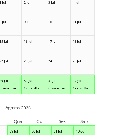
1 Jul
2 Jul
3 Jul
4 Jul
--
--
--
--
8 Jul
9 Jul
10 Jul
11 Jul
--
--
--
--
15 Jul
16 Jul
17 Jul
18 Jul
--
--
--
--
22 Jul
23 Jul
24 Jul
25 Jul
--
--
--
--
29 Jul
30 Jul
31 Jul
1 Ago
Consultar
Consultar
Consultar
Consultar
Agosto 2026
Qua
Qui
Sex
Sáb
29 Jul
30 Jul
31 Jul
1 Ago