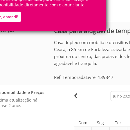
12
4
Pessoas
Quartos
ponibilidade diretamente com o anunciante.
1
Suíte
, entendi!
Casa para aluguel de tem
scrição
Casa duplex com mobília e utensílios b
Ceará, a 85 km de Fortaleza cravada 
próxima do centro, das praias e dos 
agradável e tranquila.
Ref. TemporadaLivre: 139347
sponibilidade e Preços
calendar
month
tima atualização há
ase 2 anos
Dom
Seg
Ter