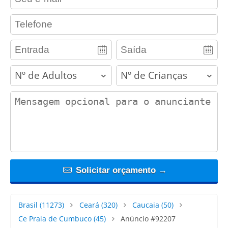
contact_phone
adults
children
contact_message
Solicitar orçamento →
Brasil
(11273)
Ceará
(320)
Caucaia
(50)
Ce Praia de Cumbuco
(45)
Anúncio #92207