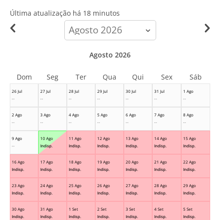
Última atualização há
18 minutos
calendar-
month
Agosto 2026
Dom
Seg
Ter
Qua
Qui
Sex
Sáb
26 Jul
27 Jul
28 Jul
29 Jul
30 Jul
31 Jul
1 Ago
--
--
--
--
--
--
--
2 Ago
3 Ago
4 Ago
5 Ago
6 Ago
7 Ago
8 Ago
--
--
--
--
--
--
--
9 Ago
10 Ago
11 Ago
12 Ago
13 Ago
14 Ago
15 Ago
--
Indisp.
Indisp.
Indisp.
Indisp.
Indisp.
Indisp.
16 Ago
17 Ago
18 Ago
19 Ago
20 Ago
21 Ago
22 Ago
Indisp.
Indisp.
Indisp.
Indisp.
Indisp.
Indisp.
Indisp.
23 Ago
24 Ago
25 Ago
26 Ago
27 Ago
28 Ago
29 Ago
Indisp.
Indisp.
Indisp.
Indisp.
Indisp.
Indisp.
Indisp.
30 Ago
31 Ago
1 Set
2 Set
3 Set
4 Set
5 Set
Indisp.
Indisp.
Indisp.
Indisp.
Indisp.
Indisp.
Indisp.