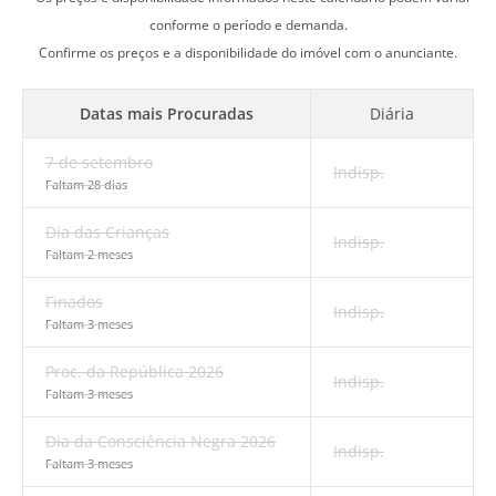
conforme o período e demanda.
Confirme os preços e a disponibilidade do imóvel com o anunciante.
Datas mais Procuradas
Diária
7 de setembro
Indisp.
Faltam 28 dias
Dia das Crianças
Indisp.
Faltam 2 meses
Finados
Indisp.
Faltam 3 meses
Proc. da República 2026
Indisp.
Faltam 3 meses
Dia da Consciência Negra 2026
Indisp.
Faltam 3 meses