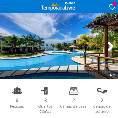
15 anos
0
Next
1/75
6
3
2
2
Pessoas
Quartos
Camas de casal
Camas de
solteiro
0
Suítes