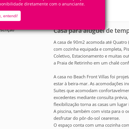
4
2
ponibilidade diretamente com o anunciante.
Pessoas
Quartos
2
Suítes
, entendi!
Casa para aluguel de tem
scrição
A casa de 90m2 acomoda até Quatro (
com cozinha equipada e completa, Pis
Coletivo, Estacionamento e muitas ou
a Praia de Retirinho em um chalé con
A casa no Beach Front Villas foi proj
estar à beira-mar. As acomodações inc
Suítes que acomodam confortavelment
excedentes mediante consulta prévia, 
flexibilização torna as casas um luga
A piscina, também com vista para o oc
desfrutar do pôr-do-sol cearense.
O espaço conta com uma cozinha comp