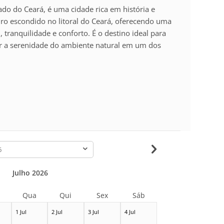
tado do Ceará, é uma cidade rica em história e
uro escondido no litoral do Ceará, oferecendo uma
 tranquilidade e conforto. É o destino ideal para
ar a serenidade do ambiente natural em um dos
-
Julho 2026
Qua
Qui
Sex
Sáb
1 Jul
2 Jul
3 Jul
4 Jul