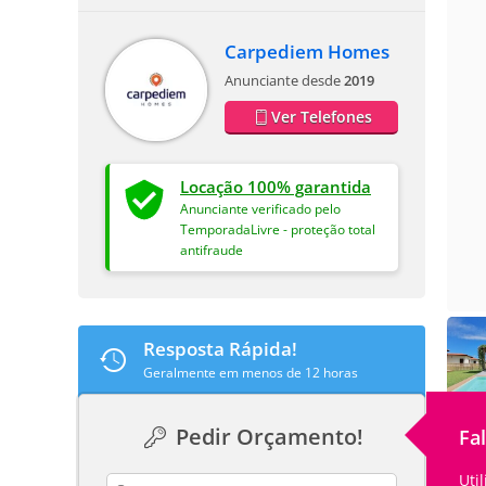
Carpediem Homes
Anunciante desde
2019
Ver Telefones
Locação 100% garantida
Anunciante verificado pelo
TemporadaLivre - proteção total
antifraude
Resposta Rápida!
Geralmente em menos de 12 horas
Pedir Orçamento!
Fa
Uti
contact_name