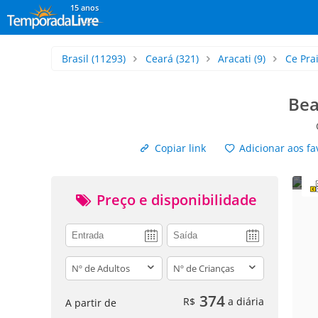
15 anos
Brasil
(11293)
Ceará
(321)
Aracati
(9)
Ce Pra
Bea
Copiar link
Adicionar aos fa
Preço e disponibilidade
adults
children
374
R$
a diária
A partir de