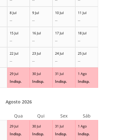
--
--
--
--
8 Jul
9 Jul
10 Jul
11 Jul
--
--
--
--
15 Jul
16 Jul
17 Jul
18 Jul
--
--
--
--
22 Jul
23 Jul
24 Jul
25 Jul
--
--
--
--
29 Jul
30 Jul
31 Jul
1 Ago
Indisp.
Indisp.
Indisp.
Indisp.
Agosto 2026
Qua
Qui
Sex
Sáb
29 Jul
30 Jul
31 Jul
1 Ago
Indisp.
Indisp.
Indisp.
Indisp.