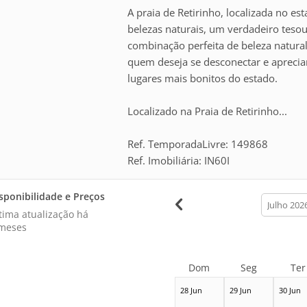
A praia de Retirinho, localizada no es
belezas naturais, um verdadeiro teso
combinação perfeita de beleza natural,
quem deseja se desconectar e apreci
lugares mais bonitos do estado.
Localizado na Praia de Retirinho...
Ref. TemporadaLivre: 149868
Ref. Imobiliária: IN60I
sponibilidade e Preços
calendar
month
tima atualização há
meses
Dom
Seg
Ter
28 Jun
29 Jun
30 Jun