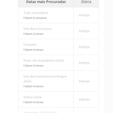
Datas mais Procuradas
Diária
7 de setembro
Indisp.
Faltam 5 semanas
Dia das Crianças
Indisp.
Faltam 2 meses
Finados
Indisp.
Faltam 3 meses
Proc. da República 2026
Indisp.
Faltam 3 meses
Dia da Consciência Negra
2026
Indisp.
Faltam 4 meses
Natal 2026
Indisp.
Faltam 5 meses
Réveillon 2026/2026