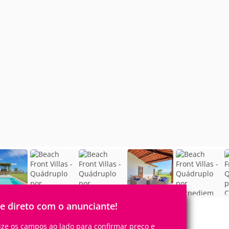
le direto com o anunciante!
lize os campos ao lado para confirmar preço e