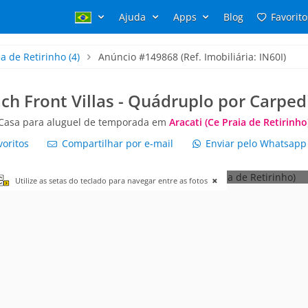
Ajuda
Apps
Blog
Favorito
ia de Retirinho
(4)
Anúncio #149868 (Ref. Imobiliária: IN60I)
ch Front Villas - Quádruplo por Carpe
Casa para aluguel de temporada em
Aracati (Ce Praia de Retirinho
voritos
Compartilhar por e-mail
Enviar pelo Whatsap
Utilize as setas do teclado para navegar entre as fotos