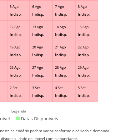
5 Ago
6 Ago
7 Ago
8 Ago
Indisp.
Indisp.
Indisp.
Indisp.
12 Ago
13 Ago
14 Ago
15 Ago
Indisp.
Indisp.
Indisp.
Indisp.
19 Ago
20 Ago
21 Ago
22 Ago
Indisp.
Indisp.
Indisp.
Indisp.
26 Ago
27 Ago
28 Ago
29 Ago
Indisp.
Indisp.
Indisp.
Indisp.
2 Set
3 Set
4 Set
5 Set
Indisp.
Indisp.
Indisp.
Indisp.
Legenda
nível
Datas Disponíveis
s neste calendário podem variar conforme o período e demanda.
 disponibilidade do imóvel com o anunciante.