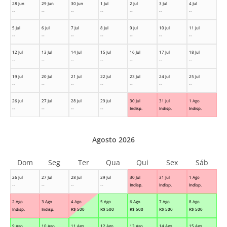
28 Jun
29 Jun
30 Jun
1 Jul
2 Jul
3 Jul
4 Jul
--
--
--
--
--
--
--
5 Jul
6 Jul
7 Jul
8 Jul
9 Jul
10 Jul
11 Jul
--
--
--
--
--
--
--
12 Jul
13 Jul
14 Jul
15 Jul
16 Jul
17 Jul
18 Jul
--
--
--
--
--
--
--
19 Jul
20 Jul
21 Jul
22 Jul
23 Jul
24 Jul
25 Jul
--
--
--
--
--
--
--
26 Jul
27 Jul
28 Jul
29 Jul
30 Jul
31 Jul
1 Ago
--
--
--
--
Indisp.
Indisp.
Indisp.
Agosto 2026
Dom
Seg
Ter
Qua
Qui
Sex
Sáb
26 Jul
27 Jul
28 Jul
29 Jul
30 Jul
31 Jul
1 Ago
--
--
--
--
Indisp.
Indisp.
Indisp.
2 Ago
3 Ago
4 Ago
5 Ago
6 Ago
7 Ago
8 Ago
Indisp.
Indisp.
R$
500
R$
500
R$
500
R$
500
R$
500
9 Ago
10 Ago
11 Ago
12 Ago
13 Ago
14 Ago
15 Ago