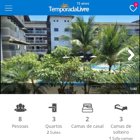
15 anos
0
Next
1/40
8
3
2
3
Pessoas
Quartos
Camas de casal
Camas de
solteiro
2
Suítes
1
Sofa-camas