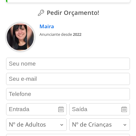
Pedir Orçamento!
Maira
Anunciante desde
2022
contact_name
contact_email
contact_phone
adults
children