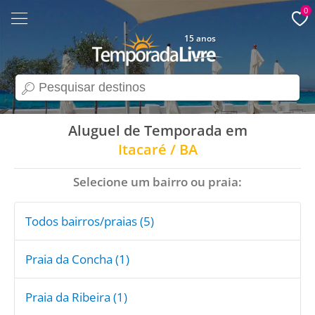
0
15 anos
search
Aluguel de Temporada em
Itacaré / BA
Selecione um bairro ou praia:
Todos bairros/praias (5)
Praia da Concha (1)
Praia da Ribeira (1)