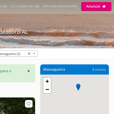
s (0)
Conversas (0)
Área do Anunciante
Anuncie
deodoro/AL
ssagueira (2)
Massagueira
2
imóveis
 para o
+
−