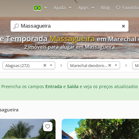
Ajuda
Apps
Blog
Favorito
search
de Temporada
Massagueira
em Marechal 
2 imóveis para alugar em Massagueira
Alagoas (272)
Marechal deodoro (8)
Ma
Preencha os campos
Entrada
e
Saída
e veja os preços atualizados
sagueira