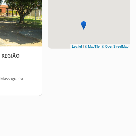
Leaflet
|
© MapTiler
© OpenStreetMap
 REGIÃO
/ Massagueira