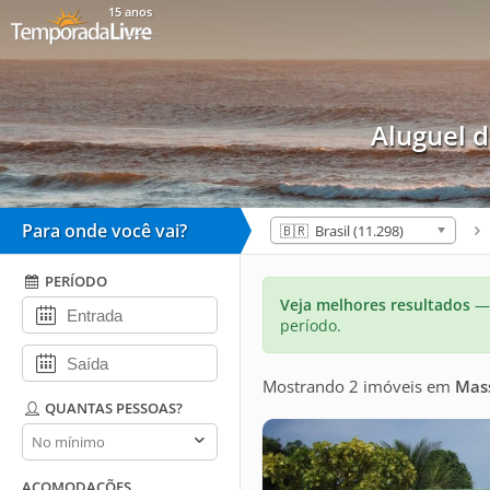
15 anos
Aluguel 
Para onde você vai?
🇧🇷 Brasil (11.298)
PERÍODO
Veja melhores resultados
— 
período.
Mostrando 2 imóveis
em
Mas
QUANTAS PESSOAS?
Quantas
pessoas?
ACOMODAÇÕES