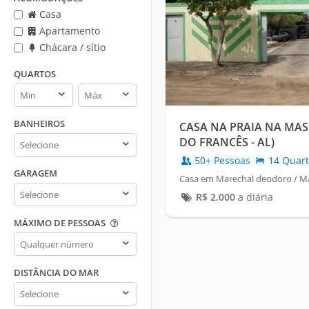
Casa
Apartamento
Chácara / sítio
QUARTOS
Quartos
Quartos
min
max
BANHEIROS
CASA NA PRAIA NA MAS
Banheiros
DO FRANCÊS - AL)
50+ Pessoas
14 Quart
GARAGEM
Casa em Marechal deodoro / M
Garagem
R$
2.000
a diária
MÁXIMO DE PESSOAS
Máximo
de
pessoas
DISTÂNCIA DO MAR
Distância
do