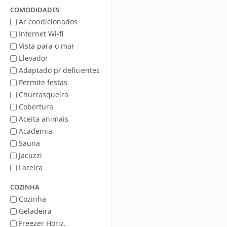
Mar
COMODIDADES
Ar condicionados
Internet Wi-fi
Vista para o mar
Elevador
Adaptado p/ deficientes
Permite festas
Churrasqueira
Cobertura
Aceita animais
Academia
Sauna
Jacuzzi
Lareira
COZINHA
Cozinha
Geladeira
Freezer Horiz.