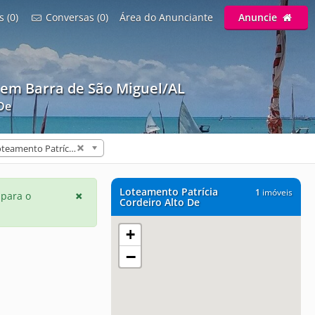
s (0)
Conversas (0)
Área do Anunciante
Anuncie
em Barra de São Miguel/AL
 De
Loteamento Patrícia Cordeiro Alto De (1)
Loteamento Patrícia
1
imóveis
 para o
Cordeiro Alto De
+
−