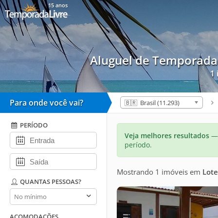
15 anos
Aluguel de Temporad
1 
Para onde você vai?
🇧🇷 Brasil (11.293)
PERÍODO
Veja melhores resultados
— 
período.
Mostrando 1 imóveis
em
Lote
QUANTAS PESSOAS?
Quantas
pessoas?
ACOMODAÇÕES