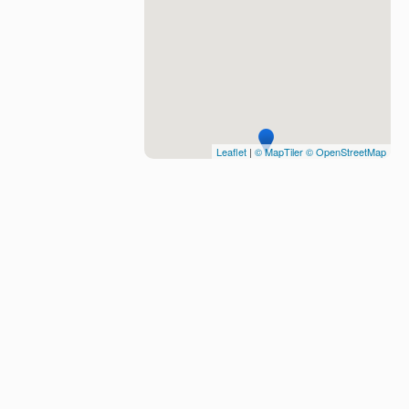
Leaflet
|
© MapTiler
© OpenStreetMap