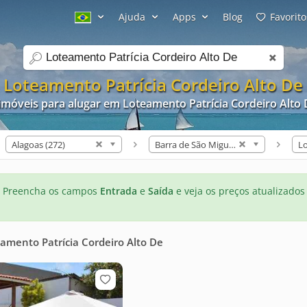
Ajuda
Apps
Blog
Favorito
search
a
Loteamento Patrícia Cordeiro Alto De
imóveis para alugar em Loteamento Patrícia Cordeiro Alto
Alagoas (272)
Barra de São Miguel (10)
Preencha os campos
Entrada
e
Saída
e veja os preços atualizados
amento Patrícia Cordeiro Alto De