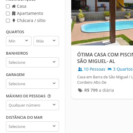
Casa
Apartamento
Chácara / sítio
QUARTOS
Quartos
Quartos
min
max
BANHEIROS
ÓTIMA CASA COM PISCI
Banheiros
SÃO MIGUEL- AL
10 Pessoas
3 Quartos
GARAGEM
Casa em Barra de São Miguel / 
Garagem
Cordeiro Alto De
R$
799
a diária
MÁXIMO DE PESSOAS
Máximo
de
pessoas
DISTÂNCIA DO MAR
Distância
do