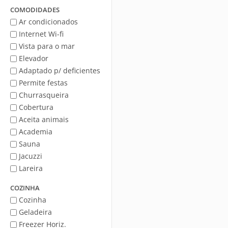
Mar
COMODIDADES
Ar condicionados
Internet Wi-fi
Vista para o mar
Elevador
Adaptado p/ deficientes
Permite festas
Churrasqueira
Cobertura
Aceita animais
Academia
Sauna
Jacuzzi
Lareira
COZINHA
Cozinha
Geladeira
Freezer Horiz.