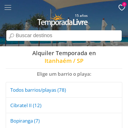
0
15 años
search
Alquiler Temporada en
Itanhaém / SP
Elige um barrio o playa:
Todos barrios/playas (78)
Cibratel II (12)
Bopiranga (7)