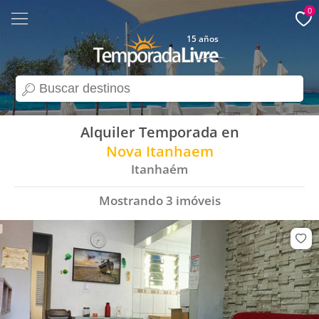
0
15 años
search
Alquiler Temporada en
Nova Itanhaem
Itanhaém
Mostrando
3
imóveis