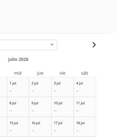
-
julio 2026
r
mié
jue
vie
sáb
1 jul
2 jul
3 jul
4 jul
--
--
--
--
8 jul
9 jul
10 jul
11 jul
--
--
--
--
15 jul
16 jul
17 jul
18 jul
--
--
--
--