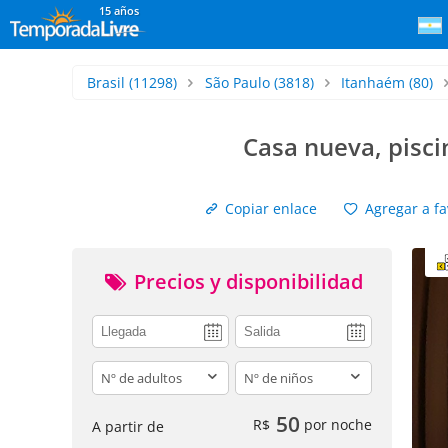
15 años
Brasil
(11298)
São Paulo
(3818)
Itanhaém
(80)
Casa nueva, pisc
Copiar enlace
Agregar a fa
Precios y disponibilidad
adults
children
50
R$
por noche
A partir de