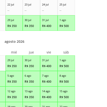
22 jul
23 jul
24 jul
25 jul
--
--
--
--
29 jul
30 jul
31 jul
1 ago
R$
350
R$
350
R$
400
R$
500
agosto 2026
r
mié
jue
vie
sáb
29 jul
30 jul
31 jul
1 ago
R$
350
R$
350
R$
400
R$
500
5 ago
6 ago
7 ago
8 ago
R$
350
R$
350
R$
400
R$
500
12 ago
13 ago
14 ago
15 ago
R$
350
R$
350
R$
400
R$
500
19 ago
20 ago
21 ago
22 ago