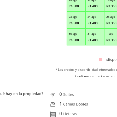
R$
500
R$
400
R$
350
23 ago
24 ago
25 ago
R$
500
R$
400
R$
350
30 ago
31 ago
1 sep
R$
500
R$
400
R$
350
Indispo
* Los precios y disponibilidad informados
Confirme los precios así com
0
ué hay en la propiedad?
Suites
1
Camas Dobles
0
Lieteras