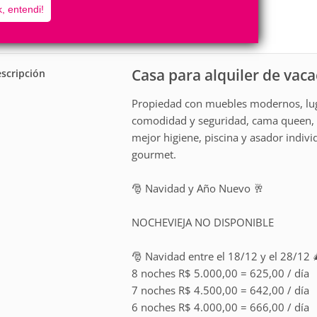
10
2
, entendi!
Personas
Cuartos
0
Suites
Casa para alquiler de va
scripción
Propiedad con muebles modernos, luga
comodidad y seguridad, cama queen,
mejor higiene, piscina y asador indiv
gourmet.
🎅 Navidad y Año Nuevo 🥂
NOCHEVIEJA NO DISPONIBLE
🎅 Navidad entre el 18/12 y el 28/12 
8 noches R$ 5.000,00 = 625,00 / día
7 noches R$ 4.500,00 = 642,00 / día
6 noches R$ 4.000,00 = 666,00 / día