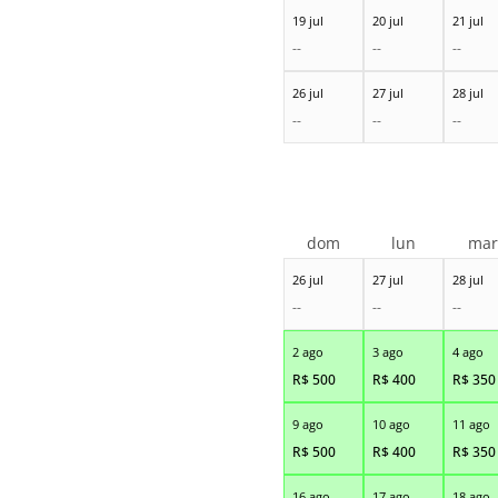
19 jul
20 jul
21 jul
--
--
--
26 jul
27 jul
28 jul
--
--
--
dom
lun
ma
26 jul
27 jul
28 jul
--
--
--
2 ago
3 ago
4 ago
R$
500
R$
400
R$
350
9 ago
10 ago
11 ago
R$
500
R$
400
R$
350
16 ago
17 ago
18 ago