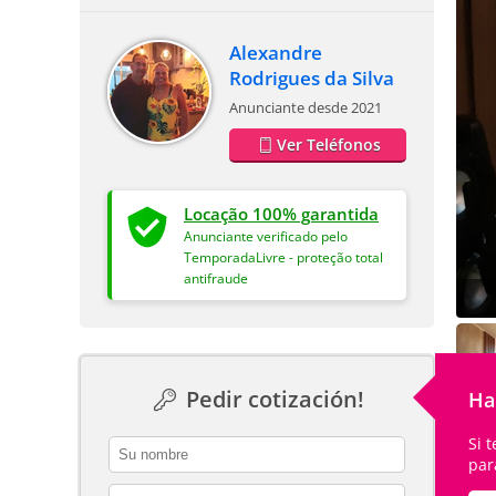
Alexandre
Rodrigues da Silva
Anunciante desde 2021
Ver Teléfonos
Locação 100% garantida
Anunciante verificado pelo
TemporadaLivre - proteção total
antifraude
Pedir cotización!
Ha
Si 
contact_name
par
contact_email