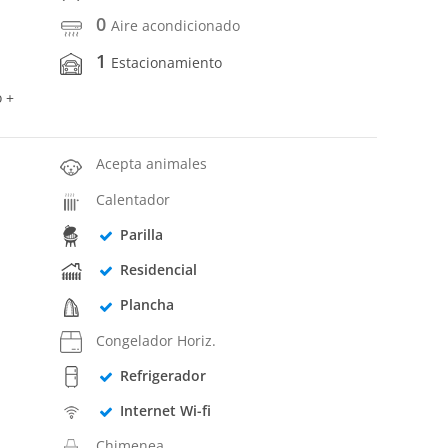
0
Aire acondicionado
1
Estacionamiento
o +
Acepta animales
Calentador
Parilla
Residencial
Plancha
Congelador Horiz.
Refrigerador
Internet Wi-fi
Chimenea