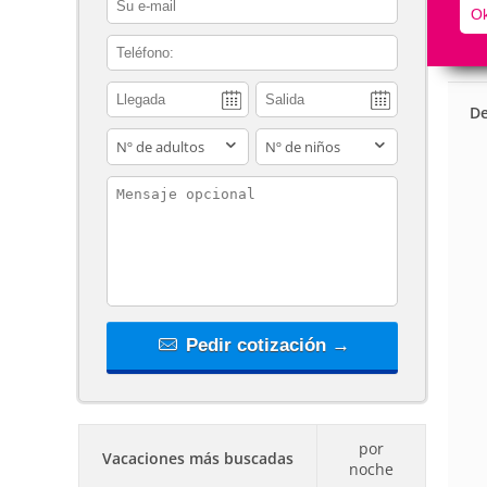
Ok
contact_phone
De
adults
children
contact_message
Pedir cotización →
por
Vacaciones más buscadas
noche