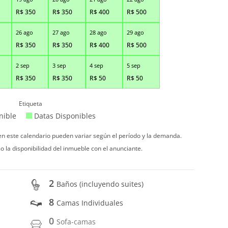
R$
350
R$
350
R$
400
R$
500
26 ago
27 ago
28 ago
29 ago
R$
350
R$
350
R$
400
R$
500
2 sep
3 sep
4 sep
5 sep
R$
350
R$
350
R$
50
R$
50
Etiqueta
nible
Datas Disponibles
 en este calendario pueden variar según el período y la demanda.
o la disponibilidad del inmueble con el anunciante.
2
Baños (incluyendo suites)
8
Camas Individuales
0
Sofa-camas