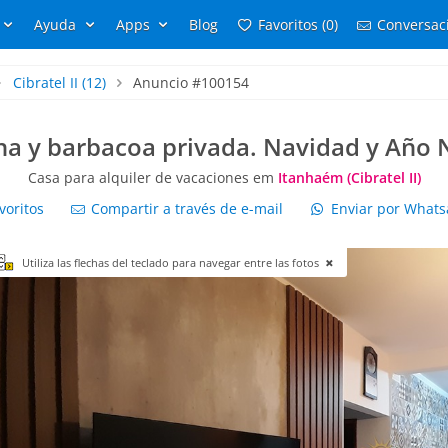
Ayuda
Apps
Blog
Favoritos (0)
Conversaci
Cibratel II
(12)
Anuncio #100154
ina y barbacoa privada. Navidad y Año 
Casa para alquiler de vacaciones em
Itanhaém (Cibratel II)
voritos
Compartir a través de e-mail
Enviar por What
Utiliza las flechas del teclado para navegar entre las fotos