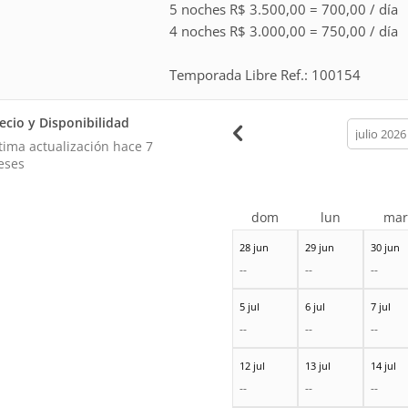
5 noches R$ 3.500,00 = 700,00 / día
4 noches R$ 3.000,00 = 750,00 / día
Temporada Libre Ref.: 100154
ecio y Disponibilidad
calendar
month
tima actualización hace
7
eses
dom
lun
ma
28 jun
29 jun
30 jun
--
--
--
5 jul
6 jul
7 jul
--
--
--
12 jul
13 jul
14 jul
--
--
--