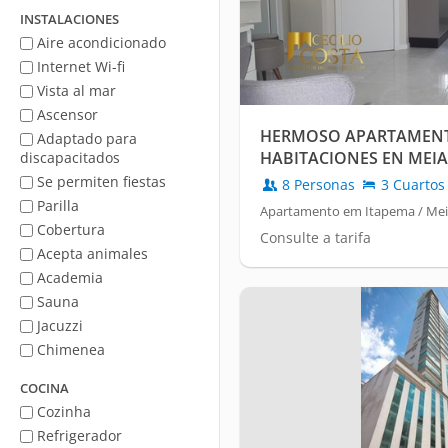
mar
INSTALACIONES
Aire acondicionado
Internet Wi-fi
Vista al mar
Ascensor
HERMOSO APARTAMENT
Adaptado para
HABITACIONES EN MEIA
discapacitados
Se permiten fiestas
8 Personas
3 Cuartos
Parilla
Apartamento em Itapema / Mei
Cobertura
Consulte a tarifa
Acepta animales
Academia
Sauna
Jacuzzi
Chimenea
COCINA
Cozinha
Refrigerador