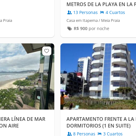
METROS DE LA PLAYA EN LA 
MEDIO ITAPEMA
13 Personas
4 Cuartos
a Praia
Casa em Itapema / Meia Praia
R$
900
por noche
ERA LÍNEA DE MAR
APARTAMENTO FRENTE A LA 
ON AIRE
DORMITORIOS (1 EN SUITE)
ZA DE
8 Personas
3 Cuartos