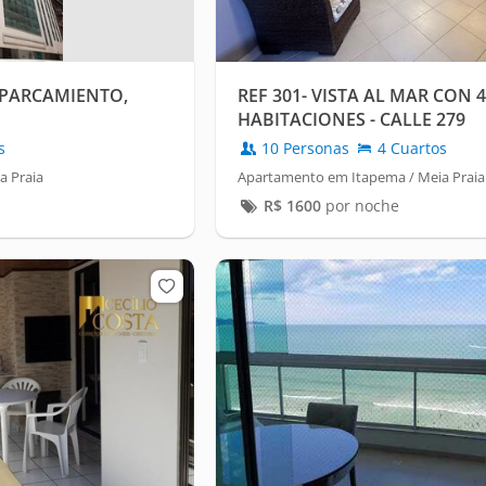
 APARCAMIENTO,
REF 301- VISTA AL MAR CON 4
HABITACIONES - CALLE 279
s
10 Personas
4 Cuartos
a Praia
Apartamento em Itapema / Meia Praia
R$
1600
por noche