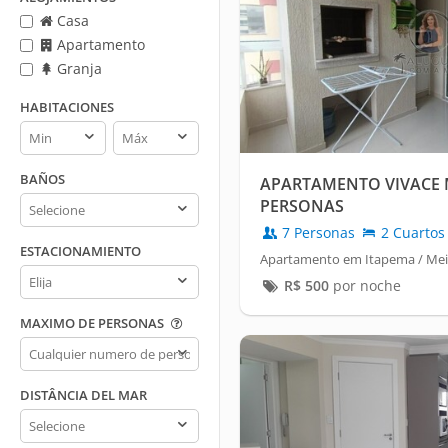
Casa
Apartamento
Granja
HABITACIONES
Habitaciones
Habitaciones
min
max
BAÑOS
APARTAMENTO VIVACE M
Baños
PERSONAS
7 Personas
2 Cuartos
ESTACIONAMIENTO
Apartamento em Itapema / Mei
Estacionamiento
R$
500
por noche
MAXIMO DE PERSONAS
Maximo
de
personas
DISTÂNCIA DEL MAR
Distância
del