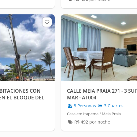
BITACIONES CON
CALLE MEIA PRAIA 271 - 3 SU
EN EL BLOQUE DEL
MAR - AT004
RASIL
8 Personas
3 Cuartos
Casa em Itapema / Meia Praia
R$
492
por noche