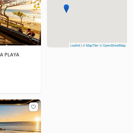
Leaflet
|
© MapTiler
© OpenStreetMap
LA PLAYA