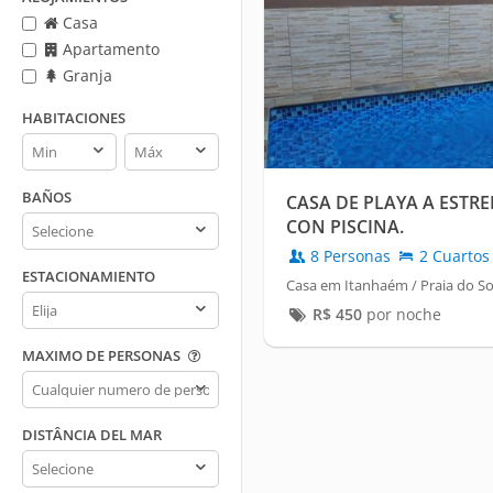
Casa
Apartamento
Granja
HABITACIONES
Habitaciones
Habitaciones
min
max
BAÑOS
CASA DE PLAYA A ESTR
Baños
CON PISCINA.
8 Personas
2 Cuartos
ESTACIONAMIENTO
Casa em Itanhaém / Praia do S
Estacionamiento
R$
450
por noche
MAXIMO DE PERSONAS
Maximo
de
personas
DISTÂNCIA DEL MAR
Distância
del