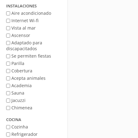
mar
INSTALACIONES
Aire acondicionado
Internet Wi-fi
Vista al mar
Ascensor
Adaptado para
discapacitados
Se permiten fiestas
Parilla
Cobertura
Acepta animales
Academia
Sauna
Jacuzzi
Chimenea
COCINA
Cozinha
Refrigerador