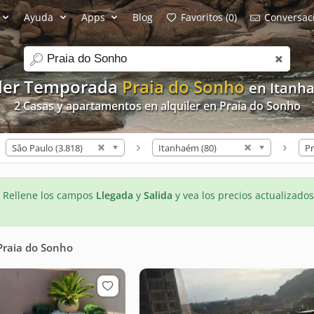
Ayuda
Apps
Blog
Favoritos (0)
Conversaci
search
iler Temporada
Praia do Sonho
en Itanh
2 Casas y apartamentos en alquiler en Praia do Sonho
São Paulo (3.818)
Itanhaém (80)
Pr
- Rellene los campos
Llegada
y
Salida
y vea los precios actualizados
Praia do Sonho