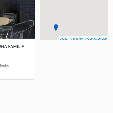
Leaflet
|
© MapTiler
© OpenStreetMap
UNA FAMILIA
 Sonho