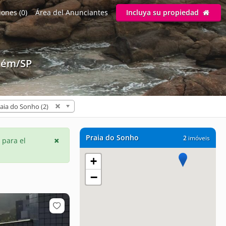
ones (0)
Área del Anunciantes
Incluya su propiedad
aém/SP
aia do Sonho (2)
Praia do Sonho
2
imóveis
 para el
+
−