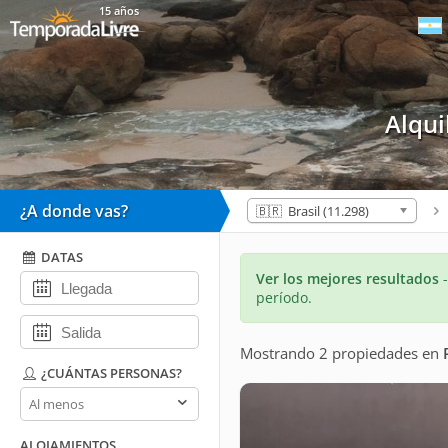
15 años
Alqu
¿A donde vas?
🇧🇷 Brasil (11.298)
DATAS
Ver los mejores resultados
período.
Mostrando 2 propiedades
en
¿CUÁNTAS PERSONAS?
¿Cuántas
personas?
ALOJAMIENTOS