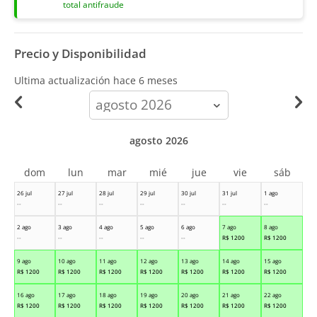
total antifraude
Precio y Disponibilidad
Ultima actualización hace
6 meses
calendar-
month
agosto 2026
dom
lun
mar
mié
jue
vie
sáb
26 jul
27 jul
28 jul
29 jul
30 jul
31 jul
1 ago
--
--
--
--
--
--
--
2 ago
3 ago
4 ago
5 ago
6 ago
7 ago
8 ago
--
--
--
--
--
R$
1200
R$
1200
9 ago
10 ago
11 ago
12 ago
13 ago
14 ago
15 ago
R$
1200
R$
1200
R$
1200
R$
1200
R$
1200
R$
1200
R$
1200
16 ago
17 ago
18 ago
19 ago
20 ago
21 ago
22 ago
R$
1200
R$
1200
R$
1200
R$
1200
R$
1200
R$
1200
R$
1200