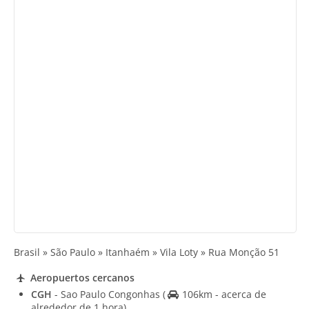
Brasil » São Paulo » Itanhaém » Vila Loty » Rua Monção 51
Aeropuertos cercanos
CGH
- Sao Paulo Congonhas
(
106km - acerca de
alrededor de 1 hora)