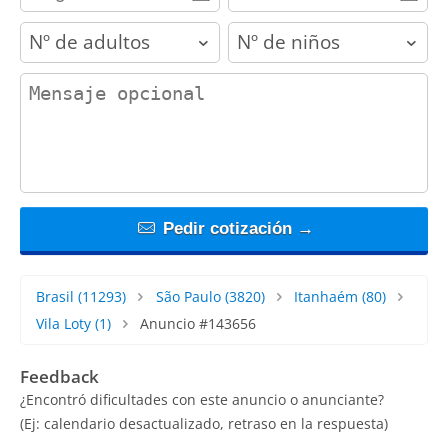
adults
children
contact_message
Pedir cotización →
Brasil
(11293)
São Paulo
(3820)
Itanhaém
(80)
Vila Loty
(1)
Anuncio #143656
Feedback
¿Encontró dificultades con este anuncio o anunciante?
(Ej: calendario desactualizado, retraso en la respuesta)