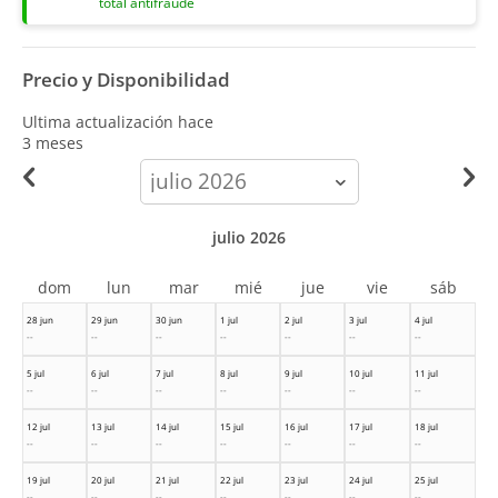
total antifraude
Precio y Disponibilidad
Ultima actualización hace
3 meses
calendar-
month
julio 2026
dom
lun
mar
mié
jue
vie
sáb
28 jun
29 jun
30 jun
1 jul
2 jul
3 jul
4 jul
--
--
--
--
--
--
--
5 jul
6 jul
7 jul
8 jul
9 jul
10 jul
11 jul
--
--
--
--
--
--
--
12 jul
13 jul
14 jul
15 jul
16 jul
17 jul
18 jul
--
--
--
--
--
--
--
19 jul
20 jul
21 jul
22 jul
23 jul
24 jul
25 jul
--
--
--
--
--
--
--