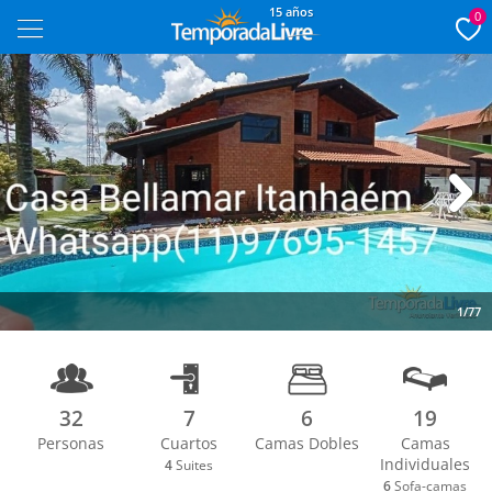
15 años
0
Next
1/77
32
7
6
19
Personas
Cuartos
Camas Dobles
Camas
Individuales
4
Suites
6
Sofa-camas