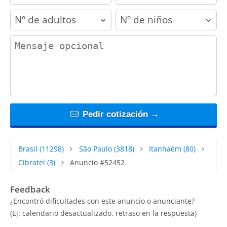
adults
children
contact_message
Pedir cotización →
Brasil
(11298)
São Paulo
(3818)
Itanhaém
(80)
Cibratel
(3)
Anuncio #52452
Feedback
¿Encontró dificultades con este anuncio o anunciante?
(Ej: calendario desactualizado, retraso en la respuesta)