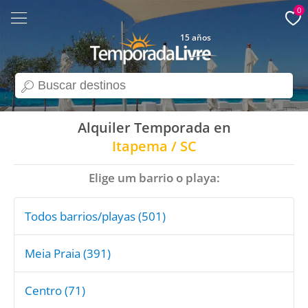
0
15 años
search
Alquiler Temporada en
Itapema / SC
Elige um barrio o playa:
Todos barrios/playas (501)
Meia Praia (391)
Centro (71)