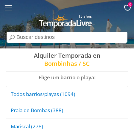
0
15 años
search
Alquiler Temporada en
Bombinhas / SC
Elige um barrio o playa:
Todos barrios/playas (1094)
Praia de Bombas (388)
Mariscal (278)