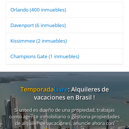
Orlando
(400 inmuebles)
Davenport
(6 inmuebles)
Kissimmee
(2 inmuebles)
Champions Gate
(1 inmuebles)
Temporada
Livre
: Alquileres de
vacaciones en Brasil !
Si usted es dueño de una propiedad, trabajas
como agente inmobiliario o gestiona propiedades
de alquiler de vacaciones, anuncie ahora con