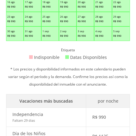
16 ago
17 ago
18 ago
19 ago
20 ago
21 ago
22 ago
R$
990
R$
990
R$
990
R$
990
R$
990
R$
990
R$
990
23 ago
24 ago
25 ago
26 ago
27 ago
28 ago
29 ago
R$
990
R$
990
R$
990
R$
990
R$
990
R$
990
R$
990
30 ago
31 ago
1 sep
2 sep
3 sep
4 sep
5 sep
R$
990
R$
990
R$
990
R$
990
R$
990
R$
990
R$
990
Etiqueta
Indisponible
Datas Disponibles
* Los precios y disponibilidad informados en este calendario pueden
variar según el período y la demanda. Confirme los precios así como la
disponibilidad del inmueble con el anunciante.
Vacaciones más buscadas
por noche
Independencia
R$
990
Faltam 29 dias
Día de los Niños