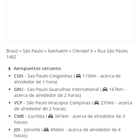
Brasil » São Paulo » Itanhaém » Cibratel II » Rua São Paulo,
1482
Aeropuertos cercanos
CGH
- Sao Paulo Congonhas
(
115km - acerca de
alrededor de 1 hora)
GRU
- Sao Paulo Guarulhos International
(
167km -
acerca de alrededor de 2 horas)
VCP
- São Paulo Viracopos Campinas
(
231km - acerca
de alrededor de 2 horas)
CWB
- Curitiba
(
341km - acerca de alrededor de 3
horas)
JOI
- Joinville
(
456km - acerca de alrededor de 4
horas)