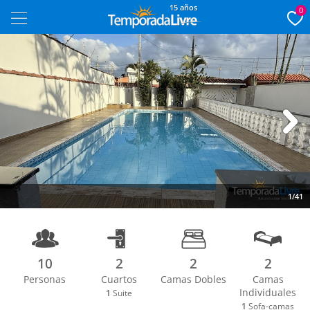
15 años
0
Next
1/41
10
2
2
2
Personas
Cuartos
Camas Dobles
Camas
Individuales
1
Suite
1
Sofa-camas