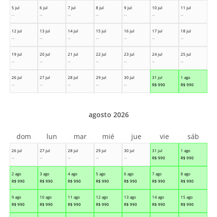
5 jul
6 jul
7 jul
8 jul
9 jul
10 jul
11 jul
--
--
--
--
--
--
--
12 jul
13 jul
14 jul
15 jul
16 jul
17 jul
18 jul
--
--
--
--
--
--
--
19 jul
20 jul
21 jul
22 jul
23 jul
24 jul
25 jul
--
--
--
--
--
--
--
26 jul
27 jul
28 jul
29 jul
30 jul
31 jul
1 ago
--
--
--
--
--
R$
990
R$
990
agosto 2026
dom
lun
mar
mié
jue
vie
sáb
26 jul
27 jul
28 jul
29 jul
30 jul
31 jul
1 ago
--
--
--
--
--
R$
990
R$
990
2 ago
3 ago
4 ago
5 ago
6 ago
7 ago
8 ago
R$
990
R$
990
R$
990
R$
990
R$
990
R$
990
R$
990
9 ago
10 ago
11 ago
12 ago
13 ago
14 ago
15 ago
R$
990
R$
990
R$
990
R$
990
R$
990
R$
990
R$
990