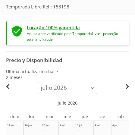
Temporada Libre Ref.: 158198
Locação 100% garantida
Anunciante verificado pelo TemporadaLivre - proteção
total antifraude
Precio y Disponibilidad
Ultima actualización hace
2 meses
calendar-
month
julio 2026
dom
lun
mar
mié
jue
vie
sáb
28 jun
29 jun
30 jun
1 jul
2 jul
3 jul
4 jul
--
--
--
--
--
--
--