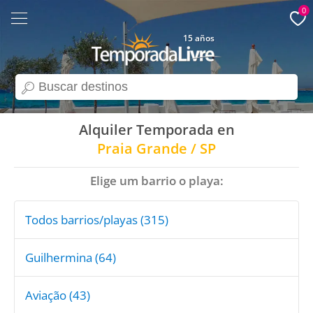
0
15 años
search
Alquiler Temporada en
Praia Grande / SP
Elige um barrio o playa:
Todos barrios/playas (315)
Guilhermina (64)
Aviação (43)