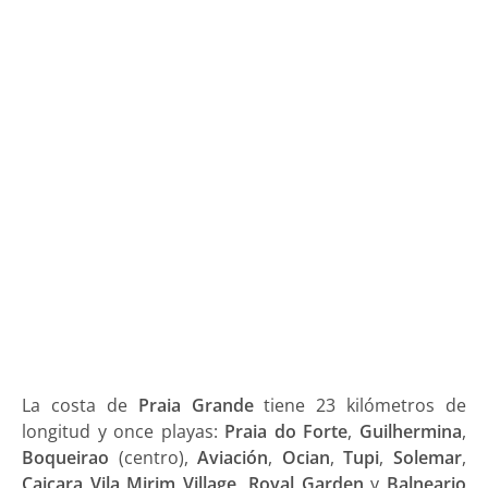
La costa de
Praia Grande
tiene 23 kilómetros de
longitud y once playas:
Praia do Forte
,
Guilhermina
,
Boqueirao
(centro),
Aviación
,
Ocian
,
Tupi
,
Solemar
,
Caiçara
Vila Mirim
Village
,
Royal Garden
y
Balneario