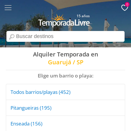
0
15 años
search
Alquiler Temporada en
Guarujá / SP
Elige um barrio o playa:
Todos barrios/playas (452)
Pitangueiras (195)
Enseada (156)