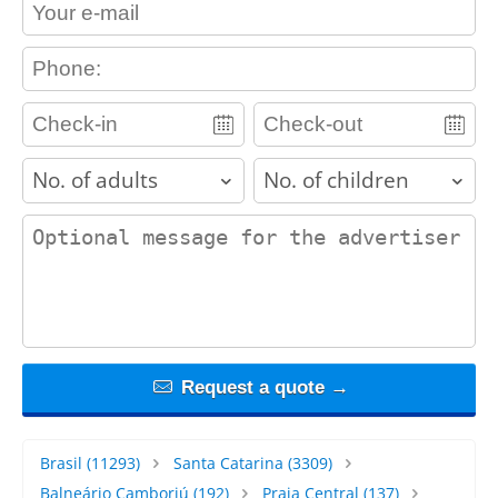
contact_email
contact_phone
adults
children
contact_message
Request a quote →
Brasil
(11293)
Santa Catarina
(3309)
Balneário Camboriú
(192)
Praia Central
(137)