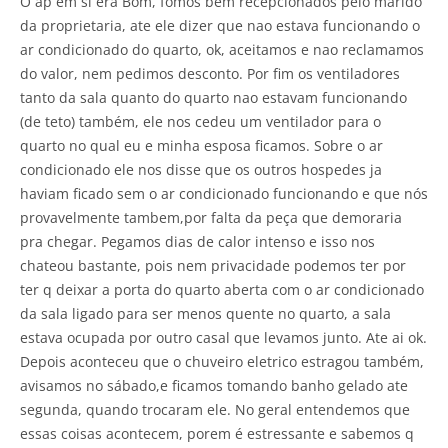
O ap em si era Bom, fomos bem recepcionados pelo marido
da proprietaria, ate ele dizer que nao estava funcionando o
ar condicionado do quarto, ok, aceitamos e nao reclamamos
do valor, nem pedimos desconto. Por fim os ventiladores
tanto da sala quanto do quarto nao estavam funcionando
(de teto) também, ele nos cedeu um ventilador para o
quarto no qual eu e minha esposa ficamos. Sobre o ar
condicionado ele nos disse que os outros hospedes ja
haviam ficado sem o ar condicionado funcionando e que nós
provavelmente tambem,por falta da peça que demoraria
pra chegar. Pegamos dias de calor intenso e isso nos
chateou bastante, pois nem privacidade podemos ter por
ter q deixar a porta do quarto aberta com o ar condicionado
da sala ligado para ser menos quente no quarto, a sala
estava ocupada por outro casal que levamos junto. Ate ai ok.
Depois aconteceu que o chuveiro eletrico estragou também,
avisamos no sábado,e ficamos tomando banho gelado ate
segunda, quando trocaram ele. No geral entendemos que
essas coisas acontecem, porem é estressante e sabemos q