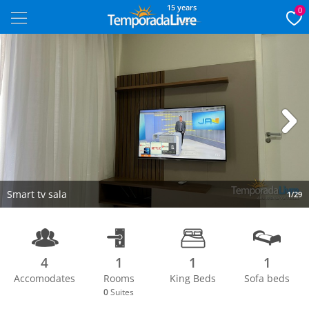
15 years
0
Next
Smart tv sala
1/29
4
1
1
1
Accomodates
Rooms
King Beds
Sofa beds
0
Suites