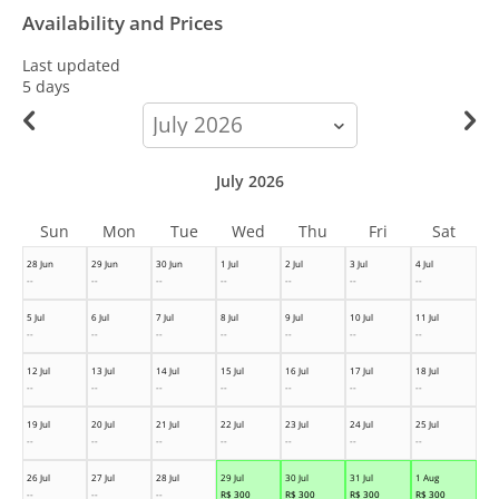
Availability and Prices
Last updated
5 days
calendar-
month
July 2026
Sun
Mon
Tue
Wed
Thu
Fri
Sat
28 Jun
29 Jun
30 Jun
1 Jul
2 Jul
3 Jul
4 Jul
--
--
--
--
--
--
--
5 Jul
6 Jul
7 Jul
8 Jul
9 Jul
10 Jul
11 Jul
--
--
--
--
--
--
--
12 Jul
13 Jul
14 Jul
15 Jul
16 Jul
17 Jul
18 Jul
--
--
--
--
--
--
--
19 Jul
20 Jul
21 Jul
22 Jul
23 Jul
24 Jul
25 Jul
--
--
--
--
--
--
--
26 Jul
27 Jul
28 Jul
29 Jul
30 Jul
31 Jul
1 Aug
--
--
--
R$
300
R$
300
R$
300
R$
300