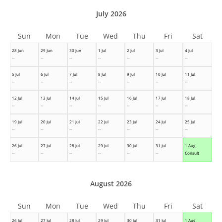
July 2026
Sun
Mon
Tue
Wed
Thu
Fri
Sat
28 Jun
29 Jun
30 Jun
1 Jul
2 Jul
3 Jul
4 Jul
--
--
--
--
--
--
--
5 Jul
6 Jul
7 Jul
8 Jul
9 Jul
10 Jul
11 Jul
--
--
--
--
--
--
--
12 Jul
13 Jul
14 Jul
15 Jul
16 Jul
17 Jul
18 Jul
--
--
--
--
--
--
--
19 Jul
20 Jul
21 Jul
22 Jul
23 Jul
24 Jul
25 Jul
--
--
--
--
--
--
--
26 Jul
27 Jul
28 Jul
29 Jul
30 Jul
31 Jul
1 Aug
--
--
--
--
--
--
Consult
August 2026
Sun
Mon
Tue
Wed
Thu
Fri
Sat
26 Jul
27 Jul
28 Jul
29 Jul
30 Jul
31 Jul
1 Aug