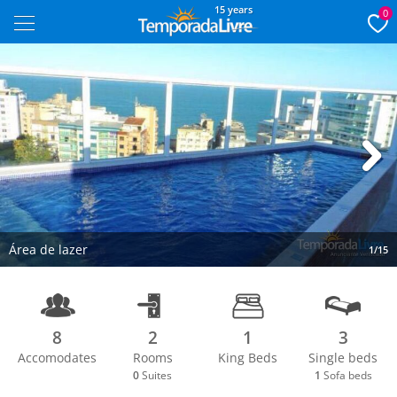
15 years
0
Next
Área de lazer
1/15
8
2
1
3
Accomodates
Rooms
King Beds
Single beds
0
Suites
1
Sofa beds