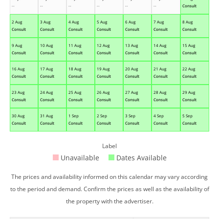
--
--
--
--
--
--
Consult
2 Aug
3 Aug
4 Aug
5 Aug
6 Aug
7 Aug
8 Aug
Consult
Consult
Consult
Consult
Consult
Consult
Consult
9 Aug
10 Aug
11 Aug
12 Aug
13 Aug
14 Aug
15 Aug
Consult
Consult
Consult
Consult
Consult
Consult
Consult
16 Aug
17 Aug
18 Aug
19 Aug
20 Aug
21 Aug
22 Aug
Consult
Consult
Consult
Consult
Consult
Consult
Consult
23 Aug
24 Aug
25 Aug
26 Aug
27 Aug
28 Aug
29 Aug
Consult
Consult
Consult
Consult
Consult
Consult
Consult
30 Aug
31 Aug
1 Sep
2 Sep
3 Sep
4 Sep
5 Sep
Consult
Consult
Consult
Consult
Consult
Consult
Consult
Label
Unavailable
Dates Available
The prices and availability informed on this calendar may vary according
to the period and demand. Confirm the prices as well as the availability of
the property with the advertiser.