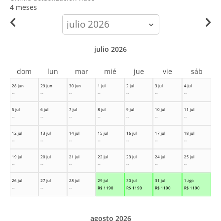
4 meses
calendar-
month
julio 2026
dom
lun
mar
mié
jue
vie
sáb
28 jun
29 jun
30 jun
1 jul
2 jul
3 jul
4 jul
--
--
--
--
--
--
--
5 jul
6 jul
7 jul
8 jul
9 jul
10 jul
11 jul
--
--
--
--
--
--
--
12 jul
13 jul
14 jul
15 jul
16 jul
17 jul
18 jul
--
--
--
--
--
--
--
19 jul
20 jul
21 jul
22 jul
23 jul
24 jul
25 jul
--
--
--
--
--
--
--
26 jul
27 jul
28 jul
29 jul
30 jul
31 jul
1 ago
--
--
--
R$
1190
R$
1190
R$
1190
R$
1190
agosto 2026