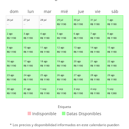
dom
lun
mar
mié
jue
vie
sáb
26 jul
27 jul
28 jul
29 jul
30 jul
31 jul
1 ago
--
--
--
R$
1190
R$
1190
R$
1190
R$
1190
2 ago
3 ago
4 ago
5 ago
6 ago
7 ago
8 ago
R$
1190
R$
1190
R$
1190
R$
1190
R$
1190
R$
1190
R$
1190
9 ago
10 ago
11 ago
12 ago
13 ago
14 ago
15 ago
R$
1190
R$
1190
R$
1190
R$
1190
R$
1190
R$
1190
R$
1190
16 ago
17 ago
18 ago
19 ago
20 ago
21 ago
22 ago
R$
1190
R$
1190
R$
1190
R$
1190
R$
1190
R$
1190
R$
1190
23 ago
24 ago
25 ago
26 ago
27 ago
28 ago
29 ago
R$
1190
R$
1190
R$
1190
R$
1190
R$
1190
R$
1190
R$
1190
30 ago
31 ago
1 sep
2 sep
3 sep
4 sep
5 sep
R$
1190
R$
1190
R$
1190
R$
1190
R$
1190
R$
1190
R$
1390
Etiqueta
Indisponible
Datas Disponibles
* Los precios y disponibilidad informados en este calendario pueden