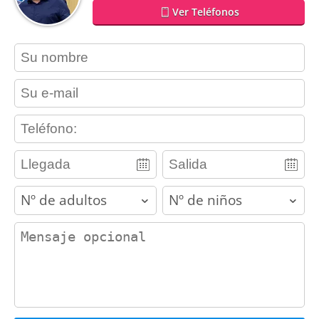
Ver Teléfonos
contact_name
contact_email
contact_phone
adults
children
contact_message