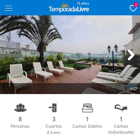
15 años
0
Next
1/27
8
3
1
1
Personas
Cuartos
Camas Dobles
Camas
Individuales
2
Suites