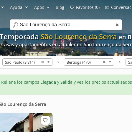
Ayuda
Apps
Blog
Favoritos (0)
Conversaci
search
r Temporada
São Lourenço da Serra
en B
 Casas y apartamentos en alquiler en São Lourenço da Ser
São Paulo (3.814)
Bertioga (470)
- Rellene los campos
Llegada
y
Salida
y vea los precios actualizados
São Lourenço da Serra