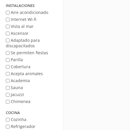
mar
INSTALACIONES
Aire acondicionado
Internet Wi-fi
Vista al mar
Ascensor
Adaptado para
discapacitados
Se permiten fiestas
Parilla
Cobertura
Acepta animales
Academia
Sauna
Jacuzzi
Chimenea
COCINA
Cozinha
Refrigerador