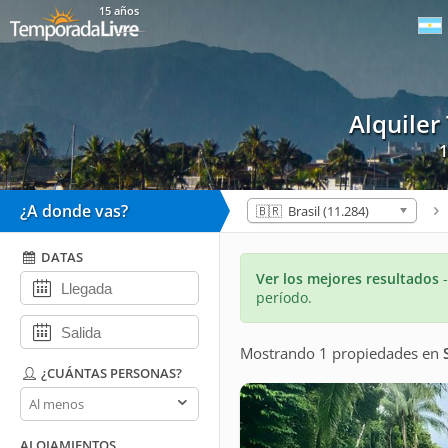
15 años
Alquile
1
¿A donde vas?
🇧🇷 Brasil (11.284)
DATAS
Ver los mejores resultados
período.
Mostrando 1 propiedades
en
¿CUÁNTAS PERSONAS?
¿Cuántas
personas?
ALOJAMIENTOS