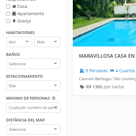
Casa
Apartamento
Granja
HABITACIONES
Habitaciones
Habitaciones
min
max
BAÑOS
MARAVILLOSA CASA EN RI
Baños
9 Personas
4 Cuartos
ESTACIONAMIENTO
Casa em Bertioga / São Lourenç
Estacionamiento
R$
1305
por noche
MAXIMO DE PERSONAS
Maximo
de
personas
DISTÂNCIA DEL MAR
Distância
del