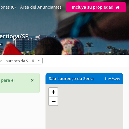
ones (0)
Área del Anunciantes
Incluya su propiedad
ertioga/SP
ra
São Lourenço da Serra (1)
São Lourenço da Serra
1
imóveis
 para el
+
−