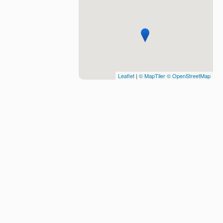
Leaflet
|
© MapTiler
© OpenStreetMap