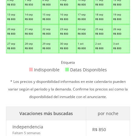
R$
850
R$
850
R$
800
R$
800
R$
800
R$
800
R$
800
13 sep
14 sep
15 sep
16 sep
17 sep
18 sep
19 sep
R$
800
R$
800
R$
800
R$
800
R$
800
R$
800
R$
800
20 sep
21 sep
22 sep
23 sep
24 sep
25 sep
26 sep
R$
800
R$
800
R$
800
R$
800
R$
800
R$
800
R$
800
27 sep
28 sep
29 sep
30 sep
1 oct
2 oct
3 oct
R$
800
R$
800
R$
800
R$
800
R$
800
R$
800
R$
800
Etiqueta
Indisponible
Datas Disponibles
* Los precios y disponibilidad informados en este calendario pueden
variar según el período y la demanda. Confirme los precios así como la
disponibilidad del inmueble con el anunciante.
Vacaciones más buscadas
por noche
Independencia
R$
850
Faltam 5 semanas