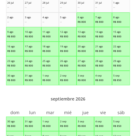
26 jul
27 jul
28 jul
29 jul
30 jul
31 jul
1 ago
--
--
--
--
--
--
--
2 ago
3 ago
4 ago
5 ago
6 ago
7 ago
8 ago
--
--
--
--
R$
800
R$
800
R$
800
9 ago
10 ago
11 ago
12 ago
13 ago
14 ago
15 ago
R$
800
R$
800
R$
800
R$
800
R$
800
R$
800
R$
800
16 ago
17 ago
18 ago
19 ago
20 ago
21 ago
22 ago
R$
800
R$
800
R$
800
R$
800
R$
800
R$
800
R$
800
23 ago
24 ago
25 ago
26 ago
27 ago
28 ago
29 ago
R$
800
R$
800
R$
800
R$
800
R$
800
R$
800
R$
800
30 ago
31 ago
1 sep
2 sep
3 sep
4 sep
5 sep
R$
800
R$
800
R$
800
R$
800
R$
800
R$
800
R$
850
septiembre 2026
dom
lun
mar
mié
jue
vie
sáb
30 ago
31 ago
1 sep
2 sep
3 sep
4 sep
5 sep
R$
800
R$
800
R$
800
R$
800
R$
800
R$
800
R$
850
6 sep
7 sep
8 sep
9 sep
10 sep
11 sep
12 sep