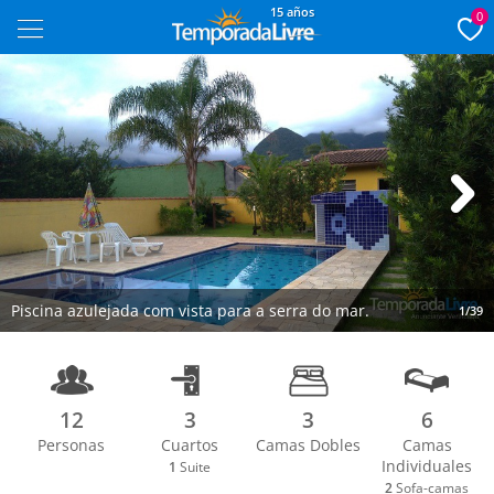
15 años
0
Next
Piscina azulejada com vista para a serra do mar.
1/39
12
3
3
6
Personas
Cuartos
Camas Dobles
Camas
Individuales
1
Suite
2
Sofa-camas