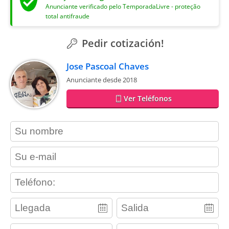
Anunciante verificado pelo TemporadaLivre - proteção
total antifraude
Pedir cotización!
Jose Pascoal Chaves
Anunciante desde 2018
Ver Teléfonos
contact_name
contact_email
contact_phone
adults
children