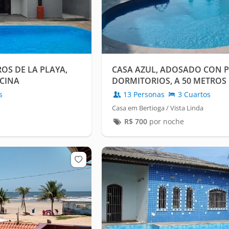
ROS DE LA PLAYA,
CASA AZUL, ADOSADO CON PI
SCINA
DORMITORIOS, A 50 METROS 
s
13 Personas
3 Cuartos
Casa em Bertioga / Vista Linda
R$
700
por noche