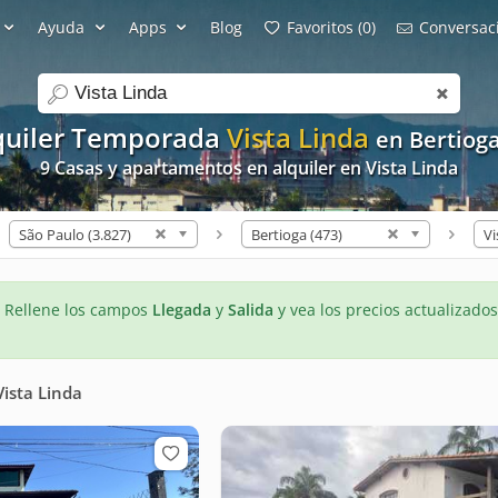
Ayuda
Apps
Blog
Favoritos (0)
Conversaci
search
quiler Temporada
Vista Linda
en Bertiog
9 Casas y apartamentos en alquiler en Vista Linda
São Paulo (3.827)
Bertioga (473)
Vi
- Rellene los campos
Llegada
y
Salida
y vea los precios actualizados
Vista Linda