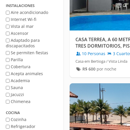
mar
INSTALACIONES
Aire acondicionado
Internet Wi-fi
Vista al mar
Ascensor
CASA TERREA, A 60 MET
Adaptado para
TRES DORMITORIOS, PI
discapacitados
Se permiten fiestas
10 Personas
3 Cuarto
Parilla
Casa em Bertioga / Vista Linda
Cobertura
R$
600
por noche
Acepta animales
Academia
Sauna
Jacuzzi
Chimenea
COCINA
Cozinha
Refrigerador