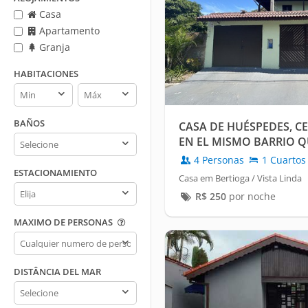
Casa
Apartamento
Granja
HABITACIONES
Habitaciones
Habitaciones
min
max
BAÑOS
CASA DE HUÉSPEDES, CE
Baños
EN EL MISMO BARRIO Q
AUTOBUSES DE BERTIO
4 Personas
1 Cuartos
ESTACIONAMIENTO
Casa em Bertioga / Vista Linda
Estacionamiento
R$
250
por noche
MAXIMO DE PERSONAS
Maximo
de
personas
DISTÂNCIA DEL MAR
Distância
del