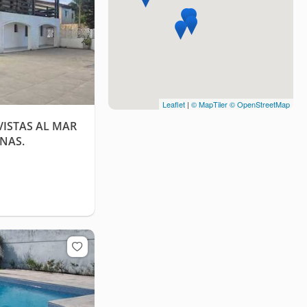
Leaflet
|
© MapTiler
© OpenStreetMap
 VISTAS AL MAR
NAS.