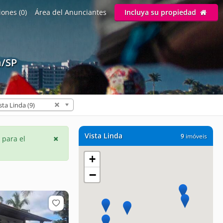
ones (0)
Área del Anunciantes
Incluya su propiedad
a/SP
sta Linda (9)
Vista Linda
9
imóveis
 para el
+
−