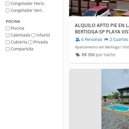
Congelador Horiz.
Congelador Vert.
PISCINA
ALQUILO APTO PIE EN 
Piscina
BERTIOGA-SP PLAYA VI
Calentada
Infantil
6 Personas
2 Cuartos
Cubierta
Privada
Apartamento em Bertioga / Vist
Compartida
R$
350
por noche