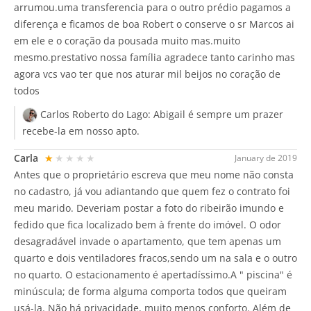
arrumou.uma transferencia para o outro prédio pagamos a
diferença e ficamos de boa Robert o conserve o sr Marcos ai
em ele e o coração da pousada muito mas.muito
mesmo.prestativo nossa família agradece tanto carinho mas
agora vcs vao ter que nos aturar mil beijos no coração de
todos
Carlos Roberto do Lago:
Abigail é sempre um prazer
recebe-la em nosso apto.
Carla
★★★★★
January de 2019
Antes que o proprietário escreva que meu nome não consta
no cadastro, já vou adiantando que quem fez o contrato foi
meu marido. Deveriam postar a foto do ribeirão imundo e
fedido que fica localizado bem à frente do imóvel. O odor
desagradável invade o apartamento, que tem apenas um
quarto e dois ventiladores fracos,sendo um na sala e o outro
no quarto. O estacionamento é apertadíssimo.A " piscina" é
minúscula; de forma alguma comporta todos que queiram
usá-la. Não há privacidade, muito menos conforto. Além de