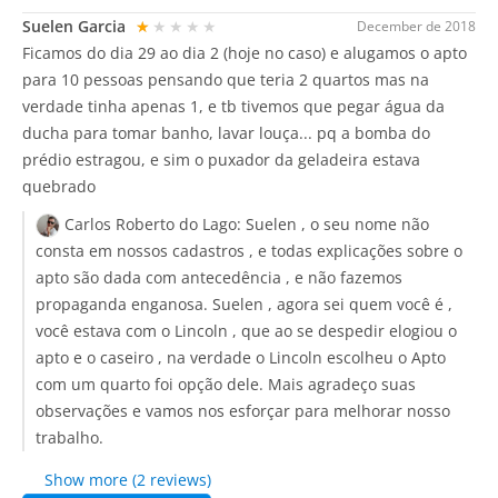
Suelen Garcia
★★★★★
December de 2018
Ficamos do dia 29 ao dia 2 (hoje no caso) e alugamos o apto
para 10 pessoas pensando que teria 2 quartos mas na
verdade tinha apenas 1, e tb tivemos que pegar água da
ducha para tomar banho, lavar louça... pq a bomba do
prédio estragou, e sim o puxador da geladeira estava
quebrado
Carlos Roberto do Lago:
Suelen , o seu nome não
consta em nossos cadastros , e todas explicações sobre o
apto são dada com antecedência , e não fazemos
propaganda enganosa. Suelen , agora sei quem você é ,
você estava com o Lincoln , que ao se despedir elogiou o
apto e o caseiro , na verdade o Lincoln escolheu o Apto
com um quarto foi opção dele. Mais agradeço suas
observações e vamos nos esforçar para melhorar nosso
trabalho.
Show more (2 reviews)