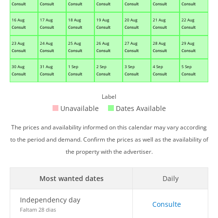
Consult
Consult
Consult
Consult
Consult
Consult
Consult
16 Aug
17 Aug
18 Aug
19 Aug
20 Aug
21 Aug
22 Aug
Consult
Consult
Consult
Consult
Consult
Consult
Consult
23 Aug
24 Aug
25 Aug
26 Aug
27 Aug
28 Aug
29 Aug
Consult
Consult
Consult
Consult
Consult
Consult
Consult
30 Aug
31 Aug
1 Sep
2 Sep
3 Sep
4 Sep
5 Sep
Consult
Consult
Consult
Consult
Consult
Consult
Consult
Label
Unavailable
Dates Available
The prices and availability informed on this calendar may vary according
to the period and demand. Confirm the prices as well as the availability of
the property with the advertiser.
Most wanted dates
Daily
Independency day
Consulte
Faltam 28 dias