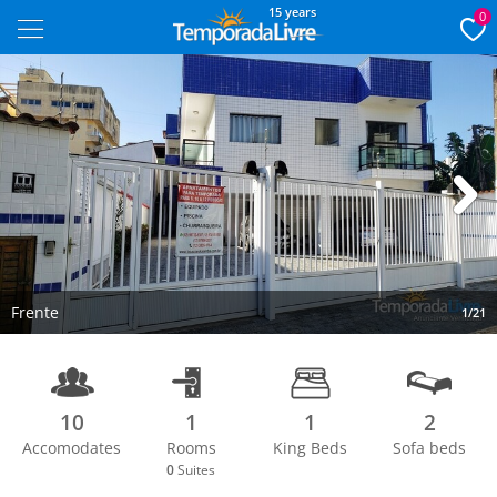
15 years
0
Next
Frente
1/21
10
1
1
2
Accomodates
Rooms
King Beds
Sofa beds
0
Suites