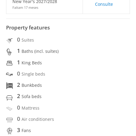
New Year's 2027/2028
Consulte
Faltam 17 meses
Property features
0
Suites
1
Baths (incl. suítes)
1
King Beds
0
Single beds
2
Bunkbeds
2
Sofa beds
0
Mattress
0
Air conditioners
3
Fans