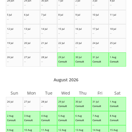
28 Jun
29 Jun
30 Jun
1 Jul
2 Jul
3 Jul
4 Jul
--
--
--
--
--
--
--
5 Jul
6 Jul
7 Jul
8 Jul
9 Jul
10 Jul
11 Jul
--
--
--
--
--
--
--
12 Jul
13 Jul
14 Jul
15 Jul
16 Jul
17 Jul
18 Jul
--
--
--
--
--
--
--
19 Jul
20 Jul
21 Jul
22 Jul
23 Jul
24 Jul
25 Jul
--
--
--
--
--
--
--
26 Jul
27 Jul
28 Jul
29 Jul
30 Jul
31 Jul
1 Aug
--
--
--
Consult
Consult
Consult
Consult
August 2026
Sun
Mon
Tue
Wed
Thu
Fri
Sat
26 Jul
27 Jul
28 Jul
29 Jul
30 Jul
31 Jul
1 Aug
--
--
--
Consult
Consult
Consult
Consult
2 Aug
3 Aug
4 Aug
5 Aug
6 Aug
7 Aug
8 Aug
Consult
Consult
Consult
Consult
Consult
Consult
Consult
9 Aug
10 Aug
11 Aug
12 Aug
13 Aug
14 Aug
15 Aug