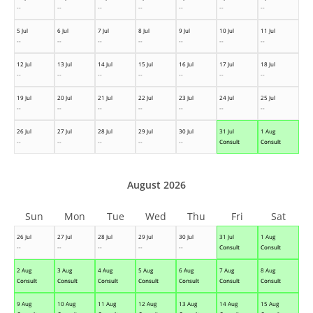
--
--
--
--
--
--
--
5 Jul
6 Jul
7 Jul
8 Jul
9 Jul
10 Jul
11 Jul
--
--
--
--
--
--
--
12 Jul
13 Jul
14 Jul
15 Jul
16 Jul
17 Jul
18 Jul
--
--
--
--
--
--
--
19 Jul
20 Jul
21 Jul
22 Jul
23 Jul
24 Jul
25 Jul
--
--
--
--
--
--
--
26 Jul
27 Jul
28 Jul
29 Jul
30 Jul
31 Jul
1 Aug
--
--
--
--
--
Consult
Consult
August 2026
Sun
Mon
Tue
Wed
Thu
Fri
Sat
26 Jul
27 Jul
28 Jul
29 Jul
30 Jul
31 Jul
1 Aug
--
--
--
--
--
Consult
Consult
2 Aug
3 Aug
4 Aug
5 Aug
6 Aug
7 Aug
8 Aug
Consult
Consult
Consult
Consult
Consult
Consult
Consult
9 Aug
10 Aug
11 Aug
12 Aug
13 Aug
14 Aug
15 Aug