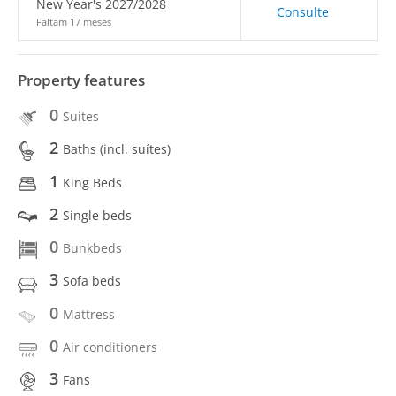
New Year's 2027/2028
Consulte
Faltam 17 meses
Property features
0
Suites
2
Baths (incl. suítes)
1
King Beds
2
Single beds
0
Bunkbeds
3
Sofa beds
0
Mattress
0
Air conditioners
3
Fans