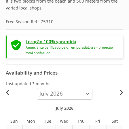
It is two blocks from the beach and 500 meters from the
varied local shops.
Free Season Ref.: 75310
Locação 100% garantida
Anunciante verificado pelo TemporadaLivre - proteção
total antifraude
Availability and Prices
Last updated
3 months
calendar-
month
July 2026
Sun
Mon
Tue
Wed
Thu
Fri
Sat