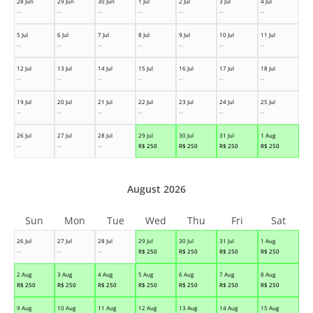
28 Jun
29 Jun
30 Jun
1 Jul
2 Jul
3 Jul
4 Jul
--
--
--
--
--
--
--
5 Jul
6 Jul
7 Jul
8 Jul
9 Jul
10 Jul
11 Jul
--
--
--
--
--
--
--
12 Jul
13 Jul
14 Jul
15 Jul
16 Jul
17 Jul
18 Jul
--
--
--
--
--
--
--
19 Jul
20 Jul
21 Jul
22 Jul
23 Jul
24 Jul
25 Jul
--
--
--
--
--
--
--
26 Jul
27 Jul
28 Jul
29 Jul
30 Jul
31 Jul
1 Aug
--
--
--
R$
250
R$
250
R$
250
R$
250
August 2026
Sun
Mon
Tue
Wed
Thu
Fri
Sat
26 Jul
27 Jul
28 Jul
29 Jul
30 Jul
31 Jul
1 Aug
--
--
--
R$
250
R$
250
R$
250
R$
250
2 Aug
3 Aug
4 Aug
5 Aug
6 Aug
7 Aug
8 Aug
R$
250
R$
250
R$
250
R$
250
R$
250
R$
250
R$
250
9 Aug
10 Aug
11 Aug
12 Aug
13 Aug
14 Aug
15 Aug