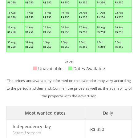
R$
250
R$
250
R$
250
R$
250
R$
250
R$
250
R$
250
16 Aug
17 Aug
18 Aug
19 Aug
20 Aug
21 Aug
22 Aug
R$
250
R$
250
R$
250
R$
250
R$
250
R$
250
R$
250
23 Aug
24 Aug
25 Aug
26 Aug
27 Aug
28 Aug
29 Aug
R$
250
R$
250
R$
250
R$
250
R$
250
R$
250
R$
250
30 Aug
31 Aug
1 Sep
2 Sep
3 Sep
4 Sep
5 Sep
R$
250
R$
250
R$
250
R$
250
R$
250
R$
250
R$
350
Label
Unavailable
Dates Available
The prices and availability informed on this calendar may vary according
to the period and demand. Confirm the prices as well as the availability of
the property with the advertiser.
Most wanted dates
Daily
Independency day
R$
350
Faltam 5 semanas