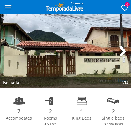
15 years
0
Next
Fachada
1/22
7
2
1
2
Accomodates
Rooms
King Beds
Single beds
0
Suites
3
Sofa beds