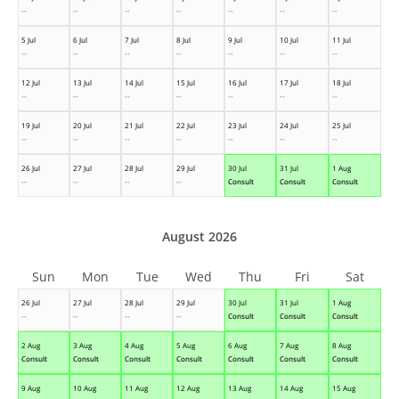
--
--
--
--
--
--
--
5 Jul
6 Jul
7 Jul
8 Jul
9 Jul
10 Jul
11 Jul
--
--
--
--
--
--
--
12 Jul
13 Jul
14 Jul
15 Jul
16 Jul
17 Jul
18 Jul
--
--
--
--
--
--
--
19 Jul
20 Jul
21 Jul
22 Jul
23 Jul
24 Jul
25 Jul
--
--
--
--
--
--
--
26 Jul
27 Jul
28 Jul
29 Jul
30 Jul
31 Jul
1 Aug
--
--
--
--
Consult
Consult
Consult
August 2026
Sun
Mon
Tue
Wed
Thu
Fri
Sat
26 Jul
27 Jul
28 Jul
29 Jul
30 Jul
31 Jul
1 Aug
--
--
--
--
Consult
Consult
Consult
2 Aug
3 Aug
4 Aug
5 Aug
6 Aug
7 Aug
8 Aug
Consult
Consult
Consult
Consult
Consult
Consult
Consult
9 Aug
10 Aug
11 Aug
12 Aug
13 Aug
14 Aug
15 Aug