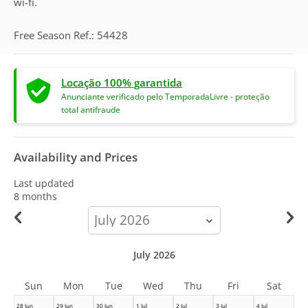
wi-fi.
Free Season Ref.: 54428
Locação 100% garantida
Anunciante verificado pelo TemporadaLivre - proteção
total antifraude
Availability and Prices
Last updated
8 months
calendar-
month
July 2026
Sun
Mon
Tue
Wed
Thu
Fri
Sat
28 Jun
29 Jun
30 Jun
1 Jul
2 Jul
3 Jul
4 Jul