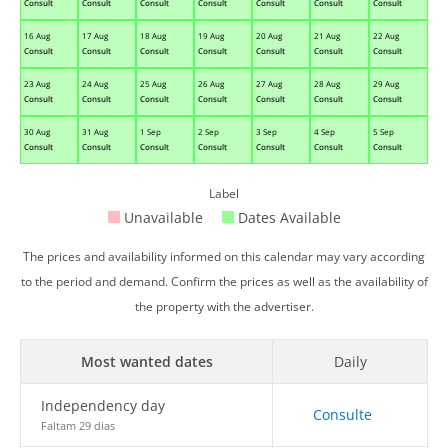
Consult
Consult
Consult
Consult
Consult
Consult
Consult
16 Aug
17 Aug
18 Aug
19 Aug
20 Aug
21 Aug
22 Aug
Consult
Consult
Consult
Consult
Consult
Consult
Consult
23 Aug
24 Aug
25 Aug
26 Aug
27 Aug
28 Aug
29 Aug
Consult
Consult
Consult
Consult
Consult
Consult
Consult
30 Aug
31 Aug
1 Sep
2 Sep
3 Sep
4 Sep
5 Sep
Consult
Consult
Consult
Consult
Consult
Consult
Consult
Label
Unavailable
Dates Available
The prices and availability informed on this calendar may vary according
to the period and demand. Confirm the prices as well as the availability of
the property with the advertiser.
Most wanted dates
Daily
Independency day
Consulte
Faltam 29 dias