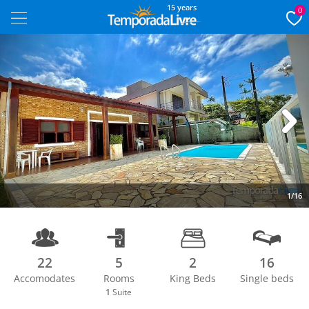
15 years
0
Next
1/16
22
5
2
16
Accomodates
Rooms
King Beds
Single beds
1
Suite