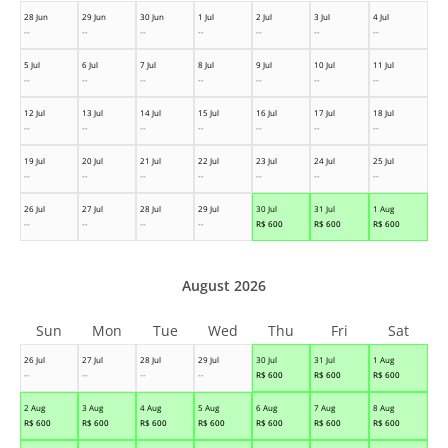
28 Jun
29 Jun
30 Jun
1 Jul
2 Jul
3 Jul
4 Jul
--
--
--
--
--
--
--
5 Jul
6 Jul
7 Jul
8 Jul
9 Jul
10 Jul
11 Jul
--
--
--
--
--
--
--
12 Jul
13 Jul
14 Jul
15 Jul
16 Jul
17 Jul
18 Jul
--
--
--
--
--
--
--
19 Jul
20 Jul
21 Jul
22 Jul
23 Jul
24 Jul
25 Jul
--
--
--
--
--
--
--
26 Jul
27 Jul
28 Jul
29 Jul
30 Jul
31 Jul
1 Aug
--
--
--
--
R$
600
R$
600
R$
600
August 2026
Sun
Mon
Tue
Wed
Thu
Fri
Sat
26 Jul
27 Jul
28 Jul
29 Jul
30 Jul
31 Jul
1 Aug
--
--
--
--
R$
600
R$
600
R$
600
2 Aug
3 Aug
4 Aug
5 Aug
6 Aug
7 Aug
8 Aug
R$
600
R$
600
R$
600
R$
600
R$
600
R$
600
R$
600