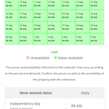
9 Aug
10 Aug
11 Aug
12 Aug
13 Aug
14 Aug
15 Aug
R$
600
R$
600
R$
600
R$
600
R$
600
R$
600
R$
600
16 Aug
17 Aug
18 Aug
19 Aug
20 Aug
21 Aug
22 Aug
R$
600
R$
600
R$
600
R$
600
R$
600
R$
600
R$
600
23 Aug
24 Aug
25 Aug
26 Aug
27 Aug
28 Aug
29 Aug
R$
600
R$
600
R$
600
R$
600
R$
600
R$
600
R$
600
30 Aug
31 Aug
1 Sep
2 Sep
3 Sep
4 Sep
5 Sep
R$
600
R$
600
R$
600
R$
600
R$
600
R$
600
R$
600
Label
Unavailable
Dates Available
The prices and availability informed on this calendar may vary according
to the period and demand. Confirm the prices as well as the availability of
the property with the advertiser.
Most wanted dates
Daily
Independency day
R$
600
Faltam 4 semanas