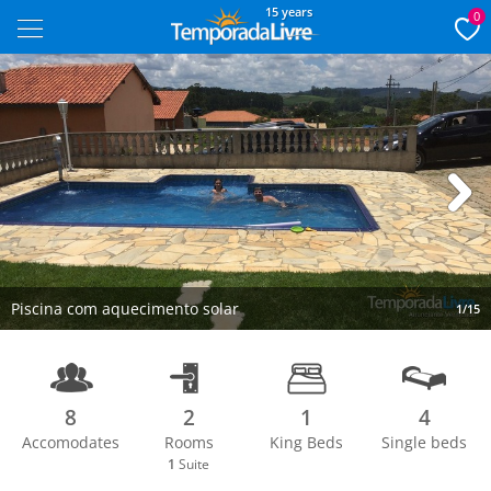
15 years
0
Next
Piscina com aquecimento solar
1/15
8
2
1
4
Accomodates
Rooms
King Beds
Single beds
1
Suite