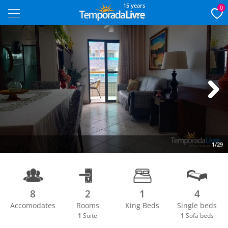
15 years
0
Next
1/29
8
2
1
4
Accomodates
Rooms
King Beds
Single beds
1
Suite
1
Sofa beds