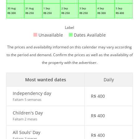
30 Aug
31 Aug
1 Sep
2 Sep
3 Sep
4 Sep
5 Sep
R$
300
R$
250
R$
250
R$
250
R$
250
R$
300
R$
400
Label
Unavailable
Dates Available
The prices and availability informed on this calendar may vary according
to the period and demand. Confirm the prices as well as the availability of
the property with the advertiser.
Most wanted dates
Daily
Independency day
R$
400
Faltam 5 semanas
Children's Day
R$
400
Faltam 2 meses
All Souls' Day
R$
400
Faltam 3 meses