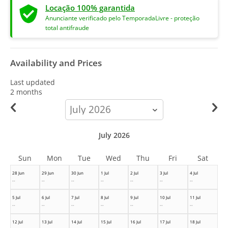
Locação 100% garantida
Anunciante verificado pelo TemporadaLivre - proteção
total antifraude
Availability and Prices
Last updated
2 months
calendar-
month
July 2026
Sun
Mon
Tue
Wed
Thu
Fri
Sat
28 Jun
29 Jun
30 Jun
1 Jul
2 Jul
3 Jul
4 Jul
--
--
--
--
--
--
--
5 Jul
6 Jul
7 Jul
8 Jul
9 Jul
10 Jul
11 Jul
--
--
--
--
--
--
--
12 Jul
13 Jul
14 Jul
15 Jul
16 Jul
17 Jul
18 Jul