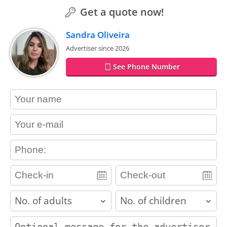
Get a quote now!
Sandra Oliveira
Advertiser since 2026
See Phone Number
contact_name
contact_email
contact_phone
adults
children
contact_message