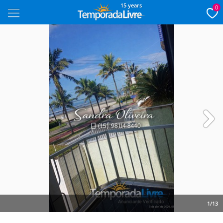
15 years
0
Next
1/13