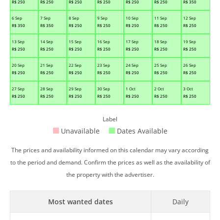
R$
250
R$
250
R$
250
R$
250
R$
250
R$
250
R$
350
6 Sep
7 Sep
8 Sep
9 Sep
10 Sep
11 Sep
12 Sep
R$
350
R$
350
R$
250
R$
250
R$
250
R$
250
R$
250
13 Sep
14 Sep
15 Sep
16 Sep
17 Sep
18 Sep
19 Sep
R$
250
R$
250
R$
250
R$
250
R$
250
R$
250
R$
250
20 Sep
21 Sep
22 Sep
23 Sep
24 Sep
25 Sep
26 Sep
R$
250
R$
250
R$
250
R$
250
R$
250
R$
250
R$
250
27 Sep
28 Sep
29 Sep
30 Sep
1 Oct
2 Oct
3 Oct
R$
250
R$
250
R$
250
R$
250
R$
250
R$
250
R$
250
Label
Unavailable
Dates Available
The prices and availability informed on this calendar may vary according
to the period and demand. Confirm the prices as well as the availability of
the property with the advertiser.
Most wanted dates
Daily