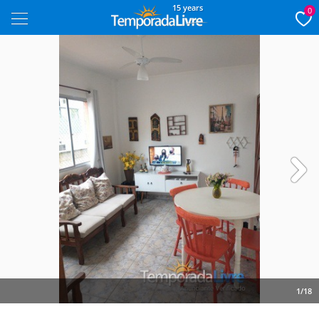
15 years
0
Next
1/18