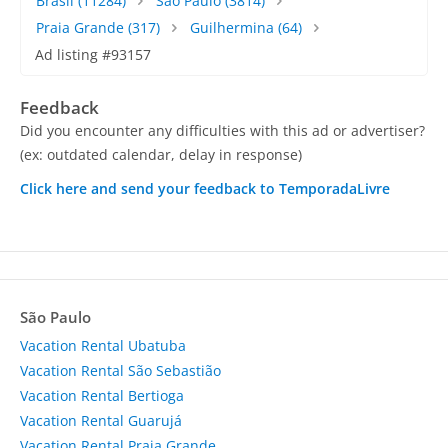
Brasil
(11284)
São Paulo
(3814)
Praia Grande
(317)
Guilhermina
(64)
Ad listing #93157
Feedback
Did you encounter any difficulties with this ad or advertiser?
(ex: outdated calendar, delay in response)
Click here and send your feedback to TemporadaLivre
São Paulo
Vacation Rental Ubatuba
Vacation Rental São Sebastião
Vacation Rental Bertioga
Vacation Rental Guarujá
Vacation Rental Praia Grande