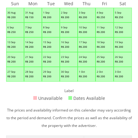
Sun
Mon
Tue
Wed
Thu
Fri
Sat
30 Aug
31 Aug
1 Sep
2 Sep
3 Sep
4 Sep
5 Sep
R$
200
R$
150
R$
200
R$
200
R$
200
R$
250
R$
250
6 Sep
7 Sep
8 Sep
9 Sep
10 Sep
11 Sep
12 Sep
R$
250
R$
250
R$
200
R$
200
R$
200
R$
200
R$
200
13 Sep
14 Sep
15 Sep
16 Sep
17 Sep
18 Sep
19 Sep
R$
200
R$
200
R$
200
R$
200
R$
200
R$
200
R$
200
20 Sep
21 Sep
22 Sep
23 Sep
24 Sep
25 Sep
26 Sep
R$
200
R$
200
R$
200
R$
200
R$
200
R$
200
R$
200
27 Sep
28 Sep
29 Sep
30 Sep
1 Oct
2 Oct
3 Oct
R$
200
R$
200
R$
200
R$
200
R$
200
R$
200
R$
200
Label
Unavailable
Dates Available
The prices and availability informed on this calendar may vary according
to the period and demand. Confirm the prices as well as the availability of
the property with the advertiser.