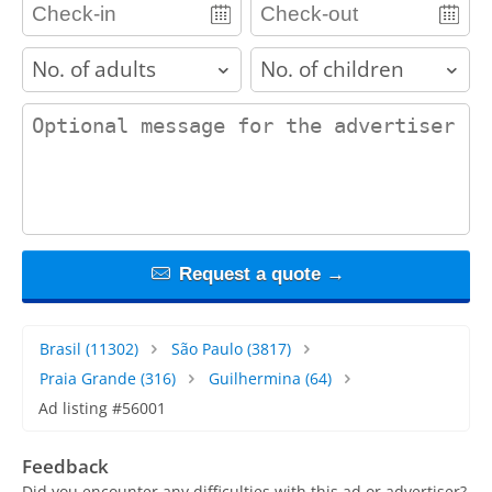
adults
children
contact_message
Request a quote →
Brasil
(11302)
São Paulo
(3817)
Praia Grande
(316)
Guilhermina
(64)
Ad listing #56001
Feedback
Did you encounter any difficulties with this ad or advertiser?