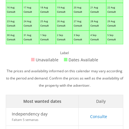
16 Aug
17 Aug
18 Aug
19 Aug
20 Aug
21 Aug
22 Aug
Consult
Consult
Consult
Consult
Consult
Consult
Consult
23 Aug
24 Aug
25 Aug
26 Aug
27 Aug
28 Aug
29 Aug
Consult
Consult
Consult
Consult
Consult
Consult
Consult
30 Aug
31 Aug
1 Sep
2 Sep
3 Sep
4 Sep
5 Sep
Consult
Consult
Consult
Consult
Consult
Consult
Consult
Label
Unavailable
Dates Available
The prices and availability informed on this calendar may vary according
to the period and demand. Confirm the prices as well as the availability of
the property with the advertiser.
Most wanted dates
Daily
Independency day
Consulte
Faltam 5 semanas