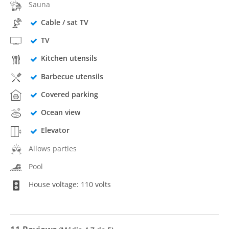
Sauna
Cable / sat TV
TV
Kitchen utensils
Barbecue utensils
Covered parking
Ocean view
Elevator
Allows parties
Pool
House voltage: 110 volts