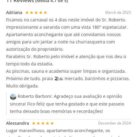
11
Reviews
(Média
4.7
de 5)
Adriana
★★★★★
March de 2025
Ficamos no carnaval os 4 dias neste imóvel do Sr. Roberto.
Impressionante a varanda com uma vista 180° espetacular.
Apartamento aconchegante que até convidamos nossos
amigos para um jantar a noite na churrasqueira com
autorização do proprietário.
Parabéns Sr. Roberto pelo imóvel e atenção que nos deu o
tempo todo da estadia.
As piscinas, sauna e academia super limpas e organizada.
Próximo de tudo, praia 🏖️🙏 mercado, barzinhos e pizzarias.
Muito obrigada.
Roberto Barboni:
Agradeço sua avaliação e opinião
sincera! Fico feliz que tenha gostado e que este passeio
tenha deixado boas memórias e recordações!
Alessandra
★★★★★
December de 2024
Lugar maravilhoso, apartamento aconchegante, os