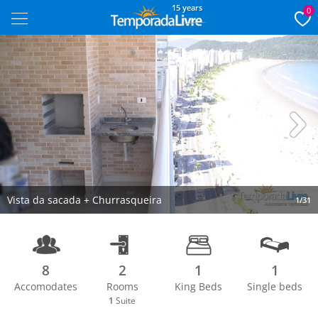
15 years
0
Next
Vista da sacada + Churrasqueira
1/31
8
2
1
1
Accomodates
Rooms
King Beds
Single beds
1
Suite