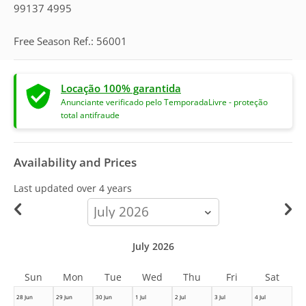
99137 4995
Free Season Ref.: 56001
Locação 100% garantida
Anunciante verificado pelo TemporadaLivre - proteção
total antifraude
Availability and Prices
Last updated
over 4 years
calendar-
month
July 2026
Sun
Mon
Tue
Wed
Thu
Fri
Sat
28 Jun
29 Jun
30 Jun
1 Jul
2 Jul
3 Jul
4 Jul