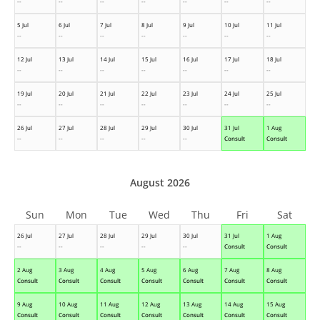
--
--
--
--
--
--
--
5 Jul
6 Jul
7 Jul
8 Jul
9 Jul
10 Jul
11 Jul
--
--
--
--
--
--
--
12 Jul
13 Jul
14 Jul
15 Jul
16 Jul
17 Jul
18 Jul
--
--
--
--
--
--
--
19 Jul
20 Jul
21 Jul
22 Jul
23 Jul
24 Jul
25 Jul
--
--
--
--
--
--
--
26 Jul
27 Jul
28 Jul
29 Jul
30 Jul
31 Jul
1 Aug
--
--
--
--
--
Consult
Consult
August 2026
Sun
Mon
Tue
Wed
Thu
Fri
Sat
26 Jul
27 Jul
28 Jul
29 Jul
30 Jul
31 Jul
1 Aug
--
--
--
--
--
Consult
Consult
2 Aug
3 Aug
4 Aug
5 Aug
6 Aug
7 Aug
8 Aug
Consult
Consult
Consult
Consult
Consult
Consult
Consult
9 Aug
10 Aug
11 Aug
12 Aug
13 Aug
14 Aug
15 Aug
Consult
Consult
Consult
Consult
Consult
Consult
Consult