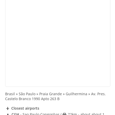
Brasil » São Paulo » Praia Grande » Guilhermina » Av. Pres.
Castelo Branco 1990 Apto 263 B
Closest airports
CGH
- Sao Paulo Congonhas
(
72km - about about 1