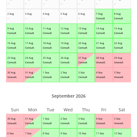
--
--
--
--
--
--
--
2 Aug
3 Aug
4 Aug
5 Aug
6 Aug
7 Aug
8 Aug
--
--
--
--
--
Consult
Consult
9 Aug
10 Aug
11 Aug
12 Aug
13 Aug
14 Aug
15 Aug
Consult
Consult
Consult
Consult
Consult
Consult
Consult
16 Aug
17 Aug
18 Aug
19 Aug
20 Aug
21 Aug
22 Aug
Consult
Consult
Consult
Consult
Consult
Consult
Consult
23 Aug
24 Aug
25 Aug
26 Aug
27 Aug
28 Aug
29 Aug
Consult
Consult
Consult
Consult
Consult
Unavail.
Unavail.
30 Aug
31 Aug
1 Sep
2 Sep
3 Sep
4 Sep
5 Sep
Unavail.
Consult
Consult
Consult
Consult
Unavail.
Unavail.
September 2026
Sun
Mon
Tue
Wed
Thu
Fri
Sat
30 Aug
31 Aug
1 Sep
2 Sep
3 Sep
4 Sep
5 Sep
Unavail.
Consult
Consult
Consult
Consult
Unavail.
Unavail.
6 Sep
7 Sep
8 Sep
9 Sep
10 Sep
11 Sep
12 Sep