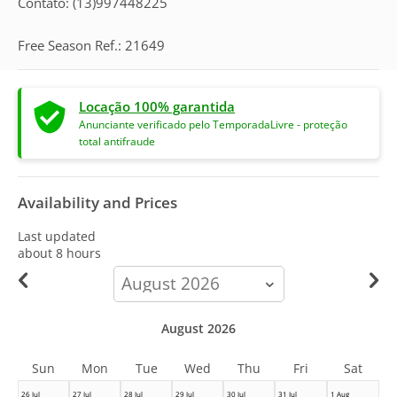
Contato: (13)997448225
Free Season Ref.: 21649
Locação 100% garantida
Anunciante verificado pelo TemporadaLivre - proteção
total antifraude
Availability and Prices
Last updated
about 8 hours
calendar-
month
August 2026
Sun
Mon
Tue
Wed
Thu
Fri
Sat
26 Jul
27 Jul
28 Jul
29 Jul
30 Jul
31 Jul
1 Aug