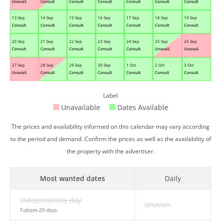
Unavail.
Consult
Consult
Consult
Consult
Consult
Consult
13 Sep
14 Sep
15 Sep
16 Sep
17 Sep
18 Sep
19 Sep
Consult
Consult
Consult
Consult
Consult
Consult
Consult
20 Sep
21 Sep
22 Sep
23 Sep
24 Sep
25 Sep
26 Sep
Consult
Consult
Consult
Consult
Consult
Unavail.
Unavail.
27 Sep
28 Sep
29 Sep
30 Sep
1 Oct
2 Oct
3 Oct
Unavail.
Consult
Consult
Consult
Consult
Consult
Consult
Label
Unavailable
Dates Available
The prices and availability informed on this calendar may vary according
to the period and demand. Confirm the prices as well as the availability of
the property with the advertiser.
Most wanted dates
Daily
Independency day
Unavail.
Faltam 29 dias