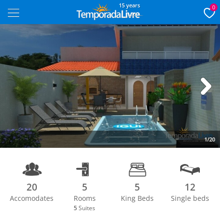
15 years
0
Next
1/20
20
5
5
12
Accomodates
Rooms
King Beds
Single beds
5
Suites