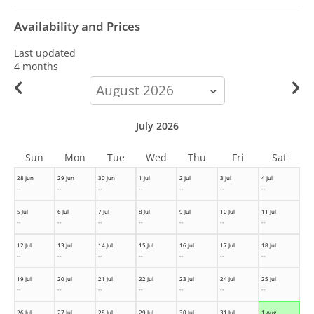
Availability and Prices
Last updated
4 months
calendar-
month
July 2026
Sun
Mon
Tue
Wed
Thu
Fri
Sat
28 Jun
29 Jun
30 Jun
1 Jul
2 Jul
3 Jul
4 Jul
--
--
--
--
--
--
--
5 Jul
6 Jul
7 Jul
8 Jul
9 Jul
10 Jul
11 Jul
--
--
--
--
--
--
--
12 Jul
13 Jul
14 Jul
15 Jul
16 Jul
17 Jul
18 Jul
--
--
--
--
--
--
--
19 Jul
20 Jul
21 Jul
22 Jul
23 Jul
24 Jul
25 Jul
--
--
--
--
--
--
--
26 Jul
27 Jul
28 Jul
29 Jul
30 Jul
31 Jul
1 Aug