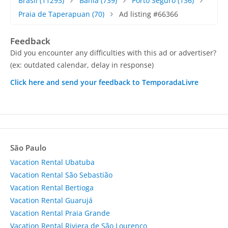
Brasil
(11293)
Bahia
(739)
Porto Seguro
(136)
Praia de Taperapuan
(70)
Ad listing #66366
Feedback
Did you encounter any difficulties with this ad or advertiser?
(ex: outdated calendar, delay in response)
Click here and send your feedback to TemporadaLivre
São Paulo
Vacation Rental Ubatuba
Vacation Rental São Sebastião
Vacation Rental Bertioga
Vacation Rental Guarujá
Vacation Rental Praia Grande
Vacation Rental Riviera de São Lourenço