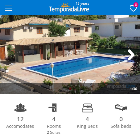
15 years
0
Next
1/36
12
4
4
0
Accomodates
Rooms
King Beds
Sofa beds
2
Suites