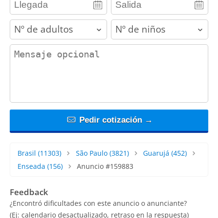
adults
children
contact_message
Pedir cotización →
Brasil
(11303)
São Paulo
(3821)
Guarujá
(452)
Enseada
(156)
Anuncio #159883
Feedback
¿Encontró dificultades con este anuncio o anunciante?
(Ej: calendario desactualizado, retraso en la respuesta)