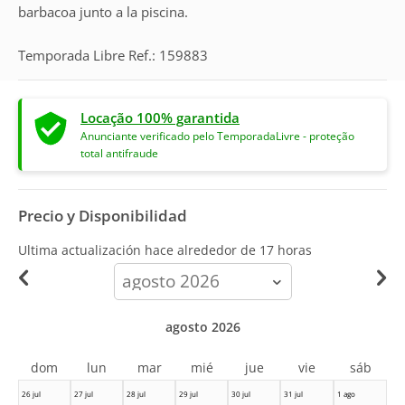
barbacoa junto a la piscina.
Temporada Libre Ref.: 159883
Locação 100% garantida
Anunciante verificado pelo TemporadaLivre - proteção
total antifraude
Precio y Disponibilidad
Ultima actualización hace
alrededor de 17 horas
calendar-
month
agosto 2026
dom
lun
mar
mié
jue
vie
sáb
26 jul
27 jul
28 jul
29 jul
30 jul
31 jul
1 ago