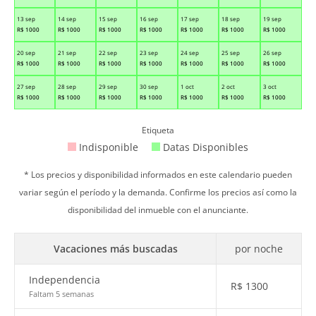
13 sep
14 sep
15 sep
16 sep
17 sep
18 sep
19 sep
R$
1000
R$
1000
R$
1000
R$
1000
R$
1000
R$
1000
R$
1000
20 sep
21 sep
22 sep
23 sep
24 sep
25 sep
26 sep
R$
1000
R$
1000
R$
1000
R$
1000
R$
1000
R$
1000
R$
1000
27 sep
28 sep
29 sep
30 sep
1 oct
2 oct
3 oct
R$
1000
R$
1000
R$
1000
R$
1000
R$
1000
R$
1000
R$
1000
Etiqueta
Indisponible
Datas Disponibles
* Los precios y disponibilidad informados en este calendario pueden
variar según el período y la demanda. Confirme los precios así como la
disponibilidad del inmueble con el anunciante.
Vacaciones más buscadas
por noche
Independencia
R$
1300
Faltam 5 semanas