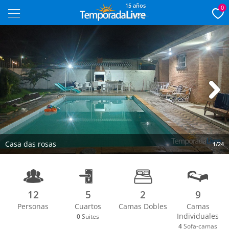
15 años
0
Next
Casa das rosas
1/24
12
5
2
9
Personas
Cuartos
Camas Dobles
Camas
Individuales
0
Suites
4
Sofa-camas