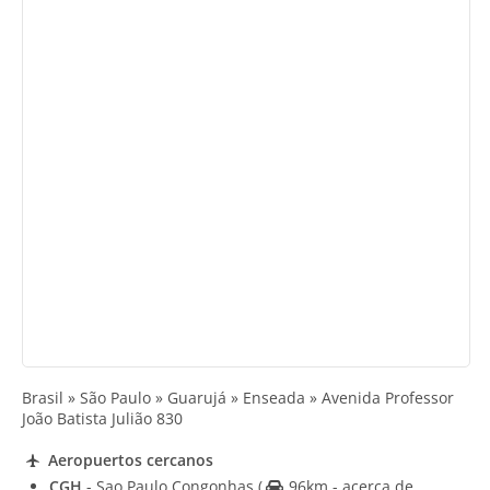
Brasil » São Paulo » Guarujá » Enseada » Avenida Professor
João Batista Julião 830
Aeropuertos cercanos
CGH
- Sao Paulo Congonhas
(
96km - acerca de