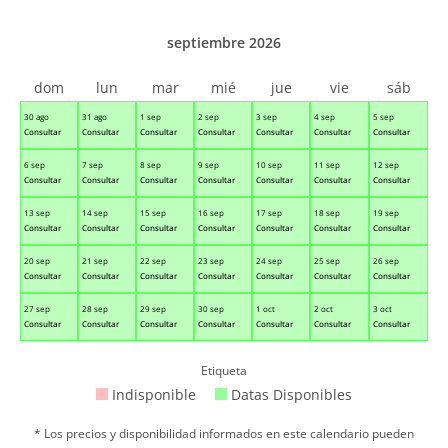
septiembre 2026
dom
lun
mar
mié
jue
vie
sáb
30 ago
31 ago
1 sep
2 sep
3 sep
4 sep
5 sep
Consultar
Consultar
Consultar
Consultar
Consultar
Consultar
Consultar
6 sep
7 sep
8 sep
9 sep
10 sep
11 sep
12 sep
Consultar
Consultar
Consultar
Consultar
Consultar
Consultar
Consultar
13 sep
14 sep
15 sep
16 sep
17 sep
18 sep
19 sep
Consultar
Consultar
Consultar
Consultar
Consultar
Consultar
Consultar
20 sep
21 sep
22 sep
23 sep
24 sep
25 sep
26 sep
Consultar
Consultar
Consultar
Consultar
Consultar
Consultar
Consultar
27 sep
28 sep
29 sep
30 sep
1 oct
2 oct
3 oct
Consultar
Consultar
Consultar
Consultar
Consultar
Consultar
Consultar
Etiqueta
Indisponible
Datas Disponibles
* Los precios y disponibilidad informados en este calendario pueden