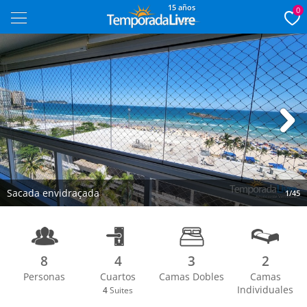
15 años
0
Next
Sacada envidraçada
1/45
8
4
3
2
Personas
Cuartos
Camas Dobles
Camas
Individuales
4
Suites