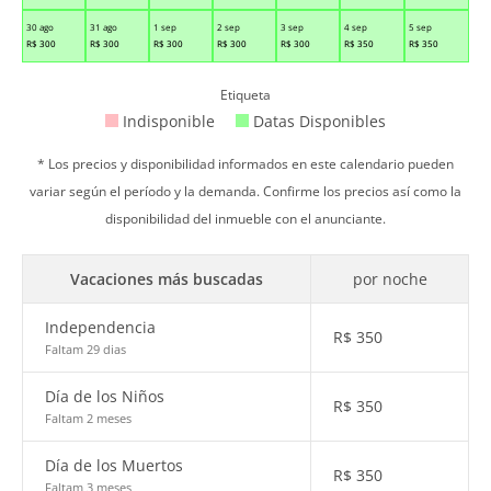
30 ago
31 ago
1 sep
2 sep
3 sep
4 sep
5 sep
R$
300
R$
300
R$
300
R$
300
R$
300
R$
350
R$
350
Etiqueta
Indisponible
Datas Disponibles
* Los precios y disponibilidad informados en este calendario pueden
variar según el período y la demanda. Confirme los precios así como la
disponibilidad del inmueble con el anunciante.
Vacaciones más buscadas
por noche
Independencia
R$
350
Faltam 29 dias
Día de los Niños
R$
350
Faltam 2 meses
Día de los Muertos
R$
350
Faltam 3 meses