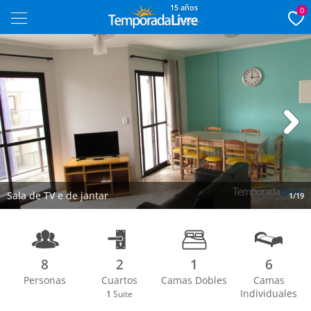
15 años
0
Next
Sala de TV e de jantar
1/19
8
2
1
6
Personas
Cuartos
Camas Dobles
Camas
Individuales
1
Suite