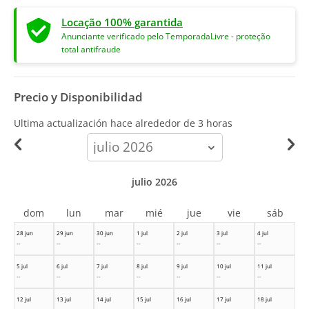
Locação 100% garantida
Anunciante verificado pelo TemporadaLivre - proteção
total antifraude
Precio y Disponibilidad
Ultima actualización hace
alrededor de 3 horas
calendar-
month
julio 2026
dom
lun
mar
mié
jue
vie
sáb
28 jun
29 jun
30 jun
1 jul
2 jul
3 jul
4 jul
--
--
--
--
--
--
--
5 jul
6 jul
7 jul
8 jul
9 jul
10 jul
11 jul
--
--
--
--
--
--
--
12 jul
13 jul
14 jul
15 jul
16 jul
17 jul
18 jul