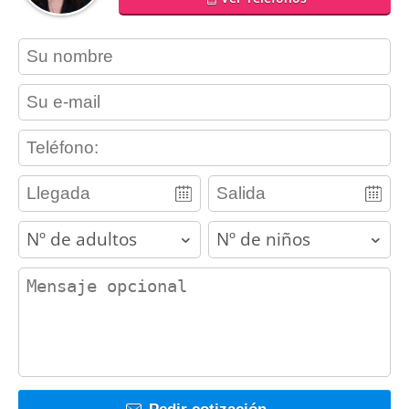
contact_name
contact_email
contact_phone
adults
children
contact_message