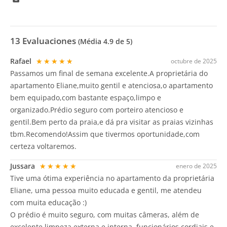
13
Evaluaciones
(Média
4.9
de 5)
Rafael
★★★★★
octubre de 2025
Passamos um final de semana excelente.A proprietária do
apartamento Eliane,muito gentil e atenciosa,o apartamento
bem equipado,com bastante espaço,limpo e
organizado.Prédio seguro com porteiro atencioso e
gentil.Bem perto da praia,e dá pra visitar as praias vizinhas
tbm.Recomendo!Assim que tivermos oportunidade,com
certeza voltaremos.
Jussara
★★★★★
enero de 2025
Tive uma ótima experiência no apartamento da proprietária
Eliane, uma pessoa muito educada e gentil, me atendeu
com muita educação :)
O prédio é muito seguro, com muitas câmeras, além de
excelente limpeza externa e interna, funcionários cordiais e