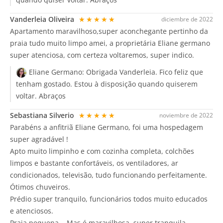
Vanderleia Oliveira
★★★★★
diciembre de 2022
Apartamento maravilhoso,super aconchegante pertinho da
praia tudo muito limpo amei, a proprietária Eliane germano
super atenciosa, com certeza voltaremos, super indico.
Eliane Germano:
Obrigada Vanderleia. Fico feliz que
tenham gostado. Estou à disposição quando quiserem
voltar. Abraços
Sebastiana Silverio
★★★★★
noviembre de 2022
Parabéns a anfitriã Eliane Germano, foi uma hospedagem
super agradável !
Apto muito limpinho e com cozinha completa, colchões
limpos e bastante confortáveis, os ventiladores, ar
condicionados, televisão, tudo funcionando perfeitamente.
Ótimos chuveiros.
Prédio super tranquilo, funcionários todos muito educados
e atenciosos.
Praia pequena... Mas é maravilhosa, super tranquila,