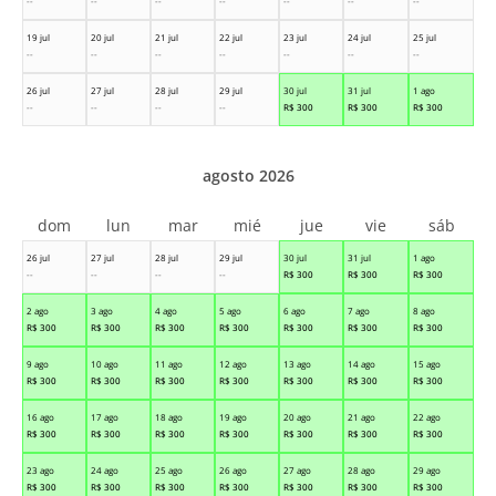
--
--
--
--
--
--
--
19 jul
20 jul
21 jul
22 jul
23 jul
24 jul
25 jul
--
--
--
--
--
--
--
26 jul
27 jul
28 jul
29 jul
30 jul
31 jul
1 ago
--
--
--
--
R$
300
R$
300
R$
300
agosto 2026
dom
lun
mar
mié
jue
vie
sáb
26 jul
27 jul
28 jul
29 jul
30 jul
31 jul
1 ago
--
--
--
--
R$
300
R$
300
R$
300
2 ago
3 ago
4 ago
5 ago
6 ago
7 ago
8 ago
R$
300
R$
300
R$
300
R$
300
R$
300
R$
300
R$
300
9 ago
10 ago
11 ago
12 ago
13 ago
14 ago
15 ago
R$
300
R$
300
R$
300
R$
300
R$
300
R$
300
R$
300
16 ago
17 ago
18 ago
19 ago
20 ago
21 ago
22 ago
R$
300
R$
300
R$
300
R$
300
R$
300
R$
300
R$
300
23 ago
24 ago
25 ago
26 ago
27 ago
28 ago
29 ago
R$
300
R$
300
R$
300
R$
300
R$
300
R$
300
R$
300