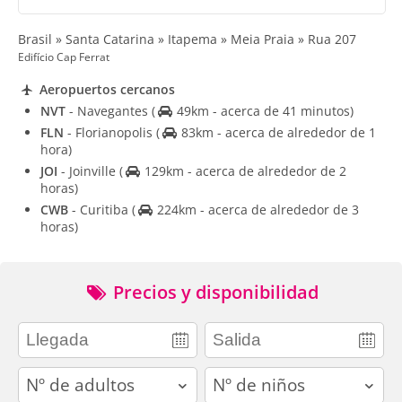
Brasil » Santa Catarina » Itapema » Meia Praia » Rua 207
Edifício Cap Ferrat
Aeropuertos cercanos
NVT
- Navegantes
(
49km - acerca de 41 minutos)
FLN
- Florianopolis
(
83km - acerca de alrededor de 1
hora)
JOI
- Joinville
(
129km - acerca de alrededor de 2
horas)
CWB
- Curitiba
(
224km - acerca de alrededor de 3
horas)
Precios y disponibilidad
adults
children