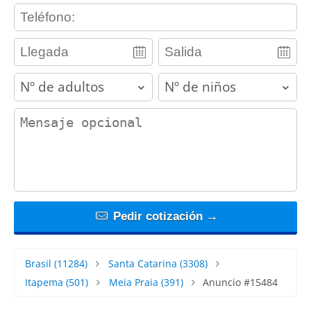
contact_phone
adults
children
contact_message
Pedir cotización →
Brasil
(11284)
Santa Catarina
(3308)
Itapema
(501)
Meia Praia
(391)
Anuncio #15484