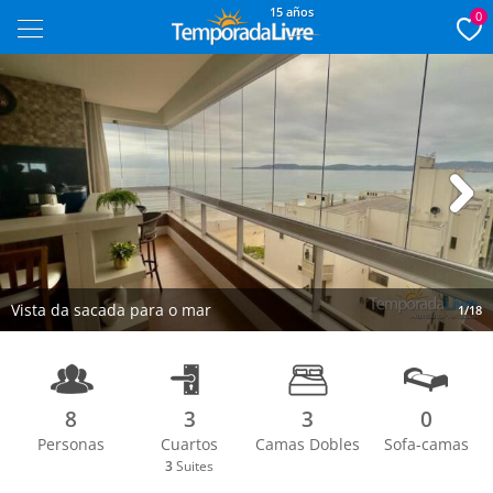
15 años
0
Next
Vista da sacada para o mar
1/18
8
3
3
0
Personas
Cuartos
Camas Dobles
Sofa-camas
3
Suites