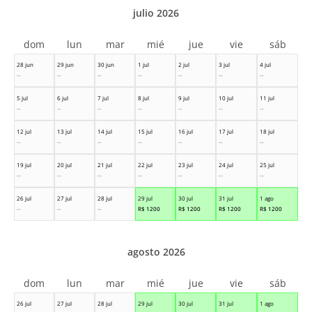
julio 2026
dom
lun
mar
mié
jue
vie
sáb
28 jun
29 jun
30 jun
1 jul
2 jul
3 jul
4 jul
--
--
--
--
--
--
--
5 jul
6 jul
7 jul
8 jul
9 jul
10 jul
11 jul
--
--
--
--
--
--
--
12 jul
13 jul
14 jul
15 jul
16 jul
17 jul
18 jul
--
--
--
--
--
--
--
19 jul
20 jul
21 jul
22 jul
23 jul
24 jul
25 jul
--
--
--
--
--
--
--
26 jul
27 jul
28 jul
29 jul
30 jul
31 jul
1 ago
--
--
--
R$
1200
R$
1200
R$
1200
R$
1200
agosto 2026
dom
lun
mar
mié
jue
vie
sáb
26 jul
27 jul
28 jul
29 jul
30 jul
31 jul
1 ago