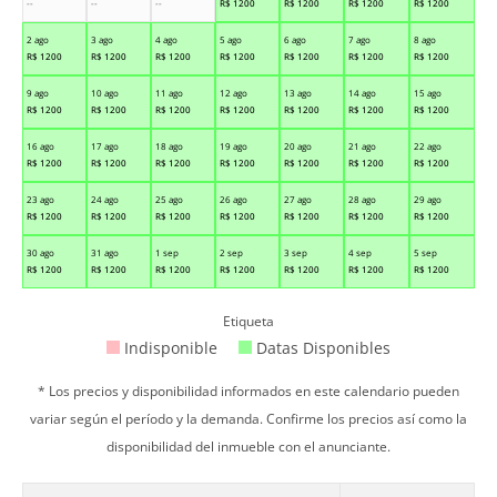
--
--
--
R$
1200
R$
1200
R$
1200
R$
1200
2 ago
3 ago
4 ago
5 ago
6 ago
7 ago
8 ago
R$
1200
R$
1200
R$
1200
R$
1200
R$
1200
R$
1200
R$
1200
9 ago
10 ago
11 ago
12 ago
13 ago
14 ago
15 ago
R$
1200
R$
1200
R$
1200
R$
1200
R$
1200
R$
1200
R$
1200
16 ago
17 ago
18 ago
19 ago
20 ago
21 ago
22 ago
R$
1200
R$
1200
R$
1200
R$
1200
R$
1200
R$
1200
R$
1200
23 ago
24 ago
25 ago
26 ago
27 ago
28 ago
29 ago
R$
1200
R$
1200
R$
1200
R$
1200
R$
1200
R$
1200
R$
1200
30 ago
31 ago
1 sep
2 sep
3 sep
4 sep
5 sep
R$
1200
R$
1200
R$
1200
R$
1200
R$
1200
R$
1200
R$
1200
Etiqueta
Indisponible
Datas Disponibles
* Los precios y disponibilidad informados en este calendario pueden
variar según el período y la demanda. Confirme los precios así como la
disponibilidad del inmueble con el anunciante.