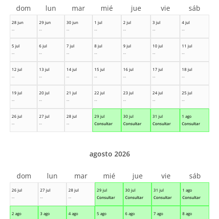
dom
lun
mar
mié
jue
vie
sáb
28 jun
29 jun
30 jun
1 jul
2 jul
3 jul
4 jul
--
--
--
--
--
--
--
5 jul
6 jul
7 jul
8 jul
9 jul
10 jul
11 jul
--
--
--
--
--
--
--
12 jul
13 jul
14 jul
15 jul
16 jul
17 jul
18 jul
--
--
--
--
--
--
--
19 jul
20 jul
21 jul
22 jul
23 jul
24 jul
25 jul
--
--
--
--
--
--
--
26 jul
27 jul
28 jul
29 jul
30 jul
31 jul
1 ago
--
--
--
Consultar
Consultar
Consultar
Consultar
agosto 2026
dom
lun
mar
mié
jue
vie
sáb
26 jul
27 jul
28 jul
29 jul
30 jul
31 jul
1 ago
--
--
--
Consultar
Consultar
Consultar
Consultar
2 ago
3 ago
4 ago
5 ago
6 ago
7 ago
8 ago