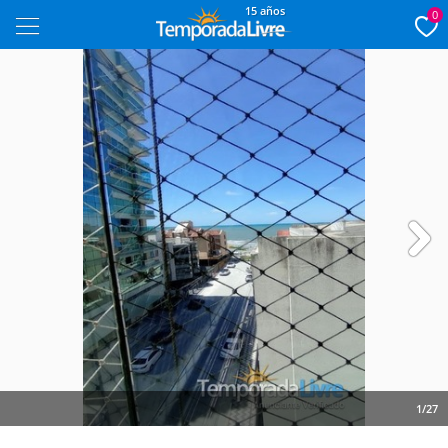
15 años
0
Next
1/27