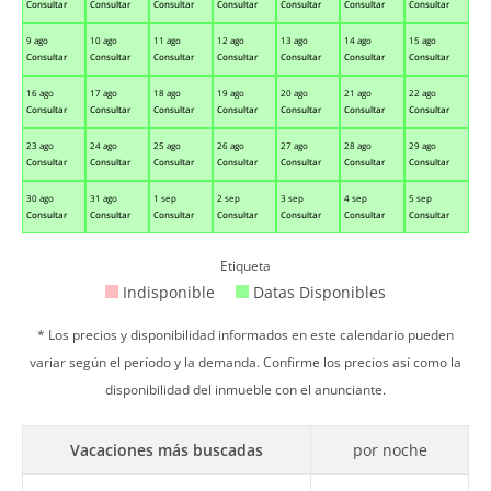
Consultar
Consultar
Consultar
Consultar
Consultar
Consultar
Consultar
9 ago
10 ago
11 ago
12 ago
13 ago
14 ago
15 ago
Consultar
Consultar
Consultar
Consultar
Consultar
Consultar
Consultar
16 ago
17 ago
18 ago
19 ago
20 ago
21 ago
22 ago
Consultar
Consultar
Consultar
Consultar
Consultar
Consultar
Consultar
23 ago
24 ago
25 ago
26 ago
27 ago
28 ago
29 ago
Consultar
Consultar
Consultar
Consultar
Consultar
Consultar
Consultar
30 ago
31 ago
1 sep
2 sep
3 sep
4 sep
5 sep
Consultar
Consultar
Consultar
Consultar
Consultar
Consultar
Consultar
Etiqueta
Indisponible
Datas Disponibles
* Los precios y disponibilidad informados en este calendario pueden
variar según el período y la demanda. Confirme los precios así como la
disponibilidad del inmueble con el anunciante.
Vacaciones más buscadas
por noche