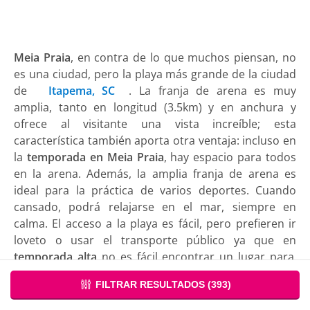
Meia Praia
, en contra de lo que muchos piensan, no
es una ciudad, pero la playa más grande de la ciudad
de
Itapema, SC
. La franja de arena es muy
amplia, tanto en longitud (3.5km) y en anchura y
ofrece al visitante una vista increíble; esta
característica también aporta otra ventaja: incluso en
la
temporada en Meia Praia
, hay espacio para todos
en la arena. Además, la amplia franja de arena es
ideal para la práctica de varios deportes. Cuando
cansado, podrá relajarse en el mar, siempre en
calma. El acceso a la playa es fácil, pero prefieren ir
loveto o usar el transporte público ya que en
temporada alta
no es fácil encontrar un lugar para
aparcar el coche. La infraestructura no se carece de
FILTRAR RESULTADOS (
393
)
allí, como la orilla del mar son varias casas y
apartamentos, así como muchos restaurantes, bares,