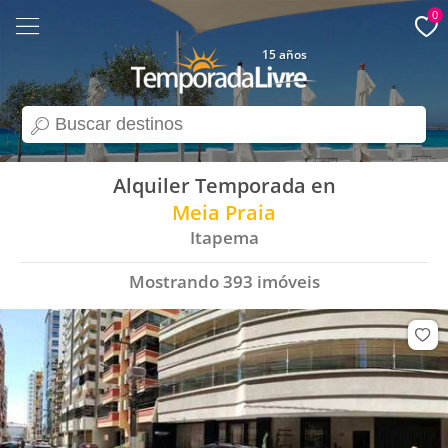
0
15 años
search
Alquiler Temporada en
Meia Praia
Itapema
Mostrando
393
imóveis