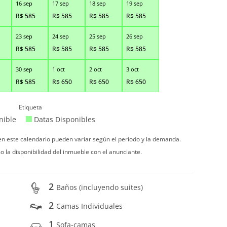
16 sep
17 sep
18 sep
19 sep
R$
585
R$
585
R$
585
R$
585
23 sep
24 sep
25 sep
26 sep
R$
585
R$
585
R$
585
R$
585
30 sep
1 oct
2 oct
3 oct
R$
585
R$
650
R$
650
R$
650
Etiqueta
nible
Datas Disponibles
 en este calendario pueden variar según el período y la demanda.
o la disponibilidad del inmueble con el anunciante.
2
Baños (incluyendo suites)
2
Camas Individuales
1
Sofa-camas