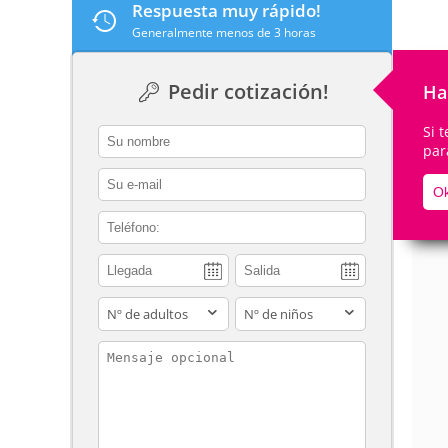
Respuesta muy rápido!
Generalmente menos de 3 horas
Pedir cotización!
Ha
De
Si 
contact_name
par
contact_email
Ok
contact_phone
adults
children
contact_message