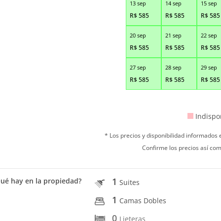
13 sep
14 sep
15 sep
R$
585
R$
585
R$
585
20 sep
21 sep
22 sep
R$
585
R$
585
R$
585
27 sep
28 sep
29 sep
R$
585
R$
585
R$
585
Indispo
* Los precios y disponibilidad informados
Confirme los precios así com
1
ué hay en la propiedad?
Suites
1
Camas Dobles
0
Lieteras