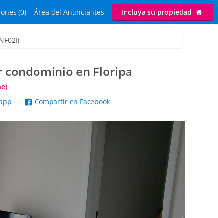
ones (0)
Área del Anunciantes
Incluya su propiedad
NF02I)
 condominio en Floripa
he)
sapp
Compartir en Facebook