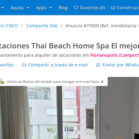
Ayuda
Apps
Blog
Favoritos (0)
Conversaci
is
(1067)
Campeche
(54)
Anuncio #73000 (Ref. Inmobiliaria: 
taciones Thai Beach Home Spa El mejor
artamento para alquiler de vacaciones em
Florianopolis (Campec
voritos
Compartir a través de e-mail
Enviar por What
Utiliza las flechas del teclado para navegar entre las fotos