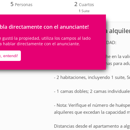
5
2
Personas
Cuartos
1
Suite
bla directamente con el anunciante!
Apartamento para alquiler
scripción
te gustó la propiedad, utiliza los campos al lado
INFORMACIÓN DE PROPIEDAD:
a hablar directamente con el anunciante.
- Lanzamiento en Campeche en la valio
, entendi!
ocio innovadora con piscinas para adu
- 2 habitaciones, incluyendo 1 suite, S
- 1 camas dobles; 2 camas individuale
- Nota: Verifique el número de huésp
alquileres que excedan la capacidad 
Distancias desde el apartamento a alg