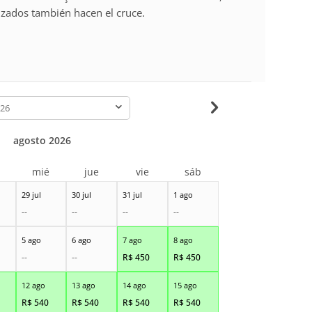
zados también hacen el cruce.
-
agosto 2026
r
mié
jue
vie
sáb
29 jul
30 jul
31 jul
1 ago
--
--
--
--
5 ago
6 ago
7 ago
8 ago
--
--
R$
450
R$
450
12 ago
13 ago
14 ago
15 ago
R$
540
R$
540
R$
540
R$
540