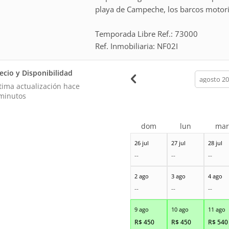
playa de Campeche, los barcos motori
Temporada Libre Ref.: 73000
Ref. Inmobiliaria: NF02I
ecio y Disponibilidad
calendar
month
tima actualización hace
minutos
dom
lun
ma
26 jul
27 jul
28 jul
--
--
--
2 ago
3 ago
4 ago
--
--
--
9 ago
10 ago
11 ago
R$
450
R$
450
R$
540