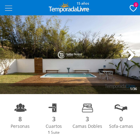
15 años
0
Next
1/36
8
3
3
0
Personas
Cuartos
Camas Dobles
Sofa-camas
1
Suite