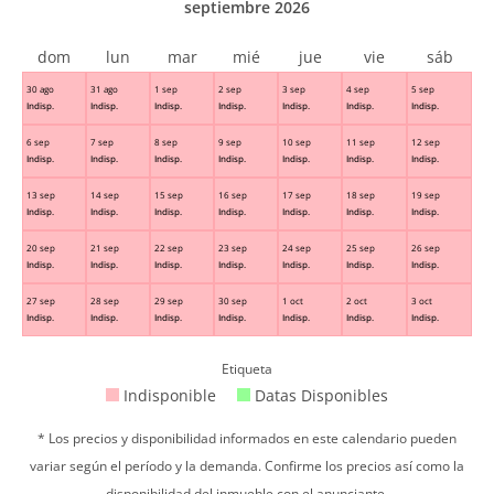
septiembre 2026
dom
lun
mar
mié
jue
vie
sáb
30 ago
31 ago
1 sep
2 sep
3 sep
4 sep
5 sep
Indisp.
Indisp.
Indisp.
Indisp.
Indisp.
Indisp.
Indisp.
6 sep
7 sep
8 sep
9 sep
10 sep
11 sep
12 sep
Indisp.
Indisp.
Indisp.
Indisp.
Indisp.
Indisp.
Indisp.
13 sep
14 sep
15 sep
16 sep
17 sep
18 sep
19 sep
Indisp.
Indisp.
Indisp.
Indisp.
Indisp.
Indisp.
Indisp.
20 sep
21 sep
22 sep
23 sep
24 sep
25 sep
26 sep
Indisp.
Indisp.
Indisp.
Indisp.
Indisp.
Indisp.
Indisp.
27 sep
28 sep
29 sep
30 sep
1 oct
2 oct
3 oct
Indisp.
Indisp.
Indisp.
Indisp.
Indisp.
Indisp.
Indisp.
Etiqueta
Indisponible
Datas Disponibles
* Los precios y disponibilidad informados en este calendario pueden
variar según el período y la demanda. Confirme los precios así como la
disponibilidad del inmueble con el anunciante.