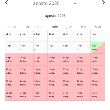
calendar-
month
agosto 2026
dom
lun
mar
mié
jue
vie
sáb
26 jul
27 jul
28 jul
29 jul
30 jul
31 jul
1 ago
--
--
--
--
--
--
--
2 ago
3 ago
4 ago
5 ago
6 ago
7 ago
8 ago
--
--
--
--
--
--
Indisp.
9 ago
10 ago
11 ago
12 ago
13 ago
14 ago
15 ago
Indisp.
Indisp.
Indisp.
Indisp.
Indisp.
Indisp.
Indisp.
16 ago
17 ago
18 ago
19 ago
20 ago
21 ago
22 ago
Indisp.
Indisp.
Indisp.
Indisp.
Indisp.
Indisp.
Indisp.
23 ago
24 ago
25 ago
26 ago
27 ago
28 ago
29 ago
Indisp.
Indisp.
Indisp.
Indisp.
Indisp.
Indisp.
Indisp.
30 ago
31 ago
1 sep
2 sep
3 sep
4 sep
5 sep
Indisp.
Indisp.
Indisp.
Indisp.
Indisp.
Indisp.
Indisp.