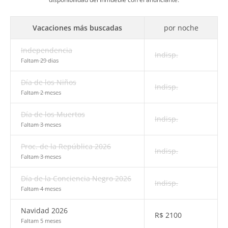
Vacaciones más buscadas
por noche
Independencia
Indisp.
Faltam 29 dias
Día de los Niños
Indisp.
Faltam 2 meses
Día de los Muertos
Indisp.
Faltam 3 meses
Proc. de la República 2026
Indisp.
Faltam 3 meses
Día de la Conciencia Negro 2026
Indisp.
Faltam 4 meses
Navidad 2026
R$
2100
Faltam 5 meses