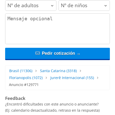
adults
children
contact_message
Pedir cotización →
Brasil
(11306)
Santa Catarina
(3318)
Florianopolis
(1072)
Jurerê Internacional
(155)
Anuncio #129771
Feedback
¿Encontró dificultades con este anuncio o anunciante?
(Ej: calendario desactualizado, retraso en la respuesta)