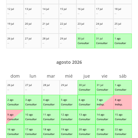
12 jul
13 jul
14 jul
15 jul
16 jul
17 jul
18 jul
--
--
--
--
--
--
--
19 jul
20 jul
21 jul
22 jul
23 jul
24 jul
25 jul
--
--
--
--
--
--
--
26 jul
27 jul
28 jul
29 jul
30 jul
31 jul
1 ago
--
--
--
--
Consultar
Consultar
Consultar
agosto 2026
dom
lun
mar
mié
jue
vie
sáb
26 jul
27 jul
28 jul
29 jul
30 jul
31 jul
1 ago
--
--
--
--
Consultar
Consultar
Consultar
2 ago
3 ago
4 ago
5 ago
6 ago
7 ago
8 ago
Consultar
Consultar
Consultar
Consultar
Consultar
Indisp.
Indisp.
9 ago
10 ago
11 ago
12 ago
13 ago
14 ago
15 ago
Consultar
Consultar
Consultar
Consultar
Consultar
Consultar
Consultar
16 ago
17 ago
18 ago
19 ago
20 ago
21 ago
22 ago
Consultar
Consultar
Consultar
Consultar
Consultar
Consultar
Consultar