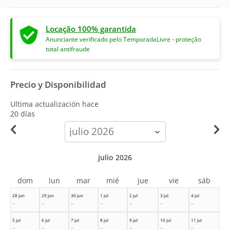
Locação 100% garantida
Anunciante verificado pelo TemporadaLivre - proteção
total antifraude
Precio y Disponibilidad
Ultima actualización hace
20 días
calendar-
month
julio 2026
dom
lun
mar
mié
jue
vie
sáb
28 jun
29 jun
30 jun
1 jul
2 jul
3 jul
4 jul
--
--
--
--
--
--
--
5 jul
6 jul
7 jul
8 jul
9 jul
10 jul
11 jul
--
--
--
--
--
--
--