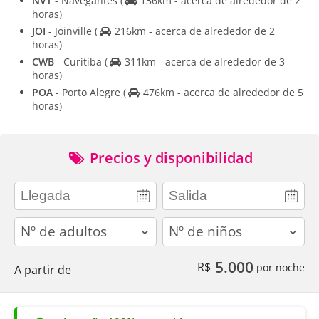
NVT
- Navegantes
(
136km - acerca de alrededor de 2
horas)
JOI
- Joinville
(
216km - acerca de alrededor de 2
horas)
CWB
- Curitiba
(
311km - acerca de alrededor de 3
horas)
POA
- Porto Alegre
(
476km - acerca de alrededor de 5
horas)
Precios y disponibilidad
adults
children
5.000
R$
por noche
A partir de