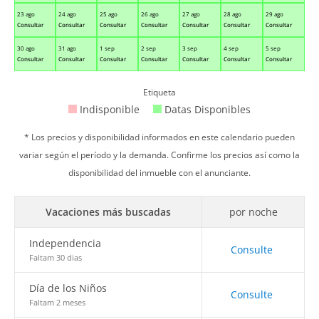
23 ago
24 ago
25 ago
26 ago
27 ago
28 ago
29 ago
Consultar
Consultar
Consultar
Consultar
Consultar
Consultar
Consultar
30 ago
31 ago
1 sep
2 sep
3 sep
4 sep
5 sep
Consultar
Consultar
Consultar
Consultar
Consultar
Consultar
Consultar
Etiqueta
Indisponible
Datas Disponibles
* Los precios y disponibilidad informados en este calendario pueden
variar según el período y la demanda. Confirme los precios así como la
disponibilidad del inmueble con el anunciante.
Vacaciones más buscadas
por noche
Independencia
Consulte
Faltam 30 dias
Día de los Niños
Consulte
Faltam 2 meses