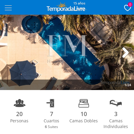
15 años
0
Next
1/24
20
7
10
3
Personas
Cuartos
Camas Dobles
Camas
Individuales
6
Suites